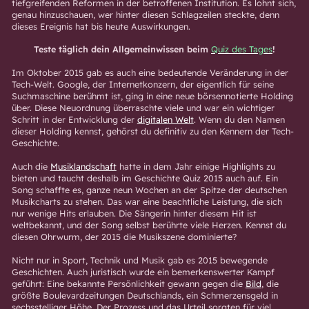
tiefgreifenden Reformen in der betroffenen Institution. Es lohnt sich,
genau hinzuschauen, wer hinter diesen Schlagzeilen steckte, denn
dieses Ereignis hat bis heute Auswirkungen.
Teste täglich dein Allgemeinwissen beim
Quiz des Tages
!
Im Oktober 2015 gab es auch eine bedeutende Veränderung in der
Tech-Welt. Google, der Internetkonzern, der eigentlich für seine
Suchmaschine berühmt ist, ging in eine neue börsennotierte Holding
über. Diese Neuordnung überraschte viele und war ein wichtiger
Schritt in der Entwicklung der
digitalen Welt
. Wenn du den Namen
dieser Holding kennst, gehörst du definitiv zu den Kennern der Tech-
Geschichte.
Auch die
Musiklandschaft
hatte in dem Jahr einige Highlights zu
bieten und taucht deshalb im Geschichte Quiz 2015 auch auf. Ein
Song schaffte es, ganze neun Wochen an der Spitze der deutschen
Musikcharts zu stehen. Das war eine beachtliche Leistung, die sich
nur wenige Hits erlauben. Die Sängerin hinter diesem Hit ist
weltbekannt, und der Song selbst berührte viele Herzen. Kennst du
diesen Ohrwurm, der 2015 die Musikszene dominierte?
Nicht nur in Sport, Technik und Musik gab es 2015 bewegende
Geschichten. Auch juristisch wurde ein bemerkenswerter Kampf
geführt: Eine bekannte Persönlichkeit gewann gegen die
Bild
, die
größte Boulevardzeitungen Deutschlands, ein Schmerzensgeld in
sechsstelliger Höhe. Der Prozess und das Urteil sorgten für viel