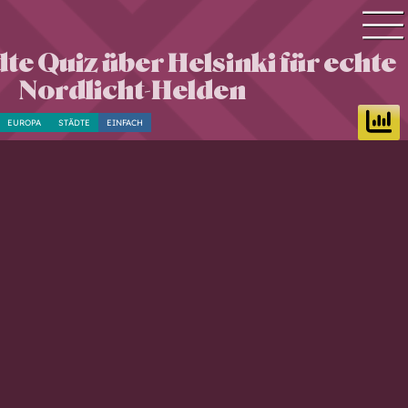
te Quiz über Helsinki für echte
Quiz Suche
Nordlicht-Helden
Quiz Themen
EUROPA
STÄDTE
EINFACH
Quiz Training
Zeit Quiz
Schwierigkeitsgrad
Antworten
Alle Bestenlisten
Offline Quiz
Anmelden