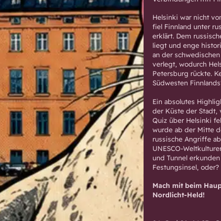
Helsinki war nicht v
fiel Finnland unter 
erklärt. Dem russisch
liegt und enge histo
an der schwedischen 
verlegt, wodurch Hel
Petersburg rückte. K
Südwesten Finnlands
Ein absolutes Highlig
der Küste der Stadt,
Quiz über Helsinki fe
wurde ab der Mitte 
russische Angriffe a
UNESCO-Weltkulturerb
und Tunnel erkunden
Festungsinsel, oder?
Mach mit beim Haupts
Nordlicht-Held!