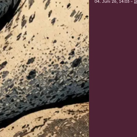
04. Juni 26, 14:03
–
I