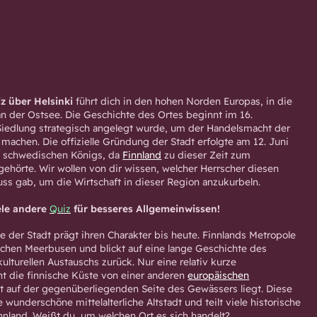
z über Helsinki
führt dich in den hohen Norden Europas, in die
an der Ostsee. Die Geschichte des Ortes beginnt im 16.
 Siedlung strategisch angelegt wurde, um der Handelsmacht der
machen. Die offizielle Gründung der Stadt erfolgte am 12. Juni
es schwedischen Königs, da
Finnland
zu dieser Zeit zum
ehörte. Wir wollen von dir wissen, welcher Herrscher diesen
uss gab, um die Wirtschaft in dieser Region anzukurbeln.
ele andere
Quiz
für besseres Allgemeinwissen!
e der Stadt prägt ihren Charakter bis heute. Finnlands Metropole
ischen Meerbusen und blickt auf eine lange Geschichte des
lturellen Austauschs zurück. Nur eine relativ kurze
t die finnische Küste von einer anderen
europäischen
ekt auf der gegenüberliegenden Seite des Gewässers liegt. Diese
 wunderschöne mittelalterliche Altstadt und teilt viele historische
nland. Weißt du, um welchen Ort es sich handelt?