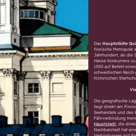
Das
Hauptstädte Qui
finnische Metropole 
Jahrhundert, als die
Hanse Konkurrenz zu 
1550 auf Befehl ein
schwedischen Reich g
historischen Startsch
Vi
Die geografische Lag
liegt direkt am Finn
Seehandels und des ku
Fährverbindung trenn
Hauptstadt
, die dir
Nachbarstadt hat eine
Verbindungen mit Fin