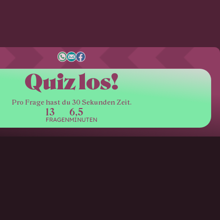
Quiz los!
Pro Frage hast du 30 Sekunden Zeit.
13
6,5
FRAGEN
MINUTEN