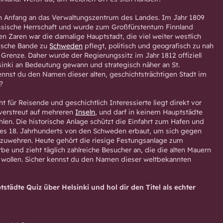
on Anfang an das Verwaltungszentrum des Landes. Im Jahr 1809
russische Herrschaft und wurde zum Großfürstentum Finnland
en Zaren war die damalige Hauptstadt, die viel weiter westlich
rische Bande zu
Schweden
pflegt, politisch und geografisch zu nah
Grenze. Daher wurde der Regierungssitz im Jahr 1812 offiziell
sinki an Bedeutung gewann und strategisch näher an St.
ennst du den Namen dieser alten, geschichtsträchtigen Stadt im
?
ht für Reisende und geschichtlich Interessierte liegt direkt vor
 verstreut auf mehreren
Inseln
, und darf in keinem Hauptstädte
hlen. Die historische Anlage schützt die Einfahrt zum Hafen und
des 18. Jahrhunderts von den Schweden erbaut, um sich gegen
bzuwehren. Heute gehört die riesige Festungsanlage zum
e und zieht täglich zahlreiche Besucher an, die die alten Mauern
 wollen. Sicher kennst du den Namen dieser weltbekannten
tädte Quiz über Helsinki und hol dir den Titel als echter