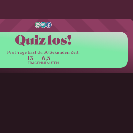
Quiz los!
Pro Frage hast du 30 Sekunden Zeit.
13
6,5
FRAGEN
MINUTEN