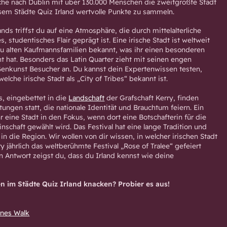
he nach Dublin mit über 130.000 Menschen die zweitgrößte Stadt
iesem Städte Quiz Irland wertvolle Punkte zu sammeln.
nds triffst du auf eine Atmosphäre, die durch mittelalterliche
, studentisches Flair geprägt ist. Eine irische Stadt ist weltweit
zu alten Kaufmannsfamilien bekannt, was ihr einen besonderen
 hat. Besonders das Latin Quarter zieht mit seinen engen
enkunst Besucher an. Du kannst dein Expertenwissen testen,
lche irische Stadt als „City of Tribes“ bekannt ist.
, eingebettet in die
Landschaft
der Grafschaft Kerry, finden
ungen statt, die nationale Identität und Brauchtum feiern. Ein
r eine Stadt in den Fokus, wenn dort eine Botschafterin für die
nschaft gewählt wird. Das Festival hat eine lange Tradition und
in die Region. Wir wollen von dir wissen, in welcher irischen Stadt
ry jährlich das weltberühmte Festival „Rose of Tralee“ gefeiert
en Antwort zeigst du, dass du Irland kennst wie deine
en im Städte Quiz Irland knacken? Probier es aus!
Ines Walk