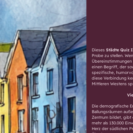
Dieses
Städte Quiz 
Probe zu stellen. Wen
Übereinstimmungen z
einen Begriff, der s
spezifische, humorvol
diese Verbindung kenn
Mittleren Westens spi
Vi
Die demografische E
Ballungsräumen auße
Zentrum bildet, gibt
mehr als 130.000 Einwo
Herz der südlichen P