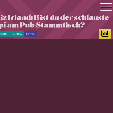
z Irland: Bist du der schlauste
Quiz Suche
pf am Pub-Stammtisch?
Quiz Themen
IRLAND
EUROPA
MITTEL
Quiz Training
Zeit Quiz
Schwierigkeitsgrad
Antworten
Alle Bestenlisten
Offline Quiz
Anmelden