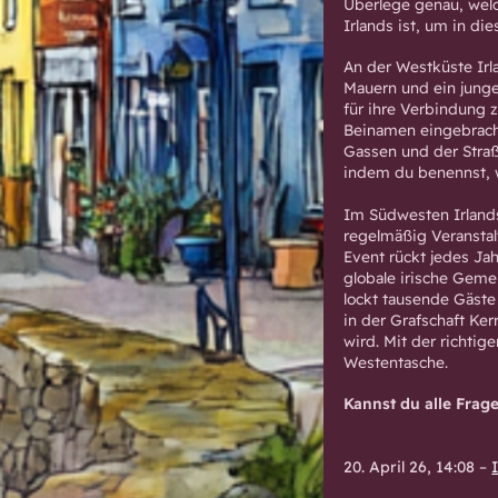
Überlege genau, welc
Irlands ist, um in d
An der Westküste Irla
Mauern und ein junges
für ihre Verbindung 
Beinamen eingebracht
Gassen und der Straß
indem du benennst, we
Im Südwesten Irlands
regelmäßig Veranstalt
Event rückt jedes Jah
globale irische Gemei
lockt tausende Gäste 
in der Grafschaft Ker
wird. Mit der richtig
Westentasche.
Kannst du alle Frag
20. April 26, 14:08
–