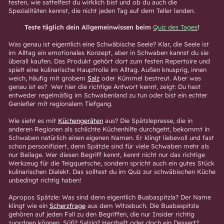
testen, wie sattelfest du wirklich bist und ob du auch die
Spezialitäten kennst, die nicht jeden Tag auf dem Teller landen.
Teste täglich dein Allgemeinwissen beim
Quiz des Tages
!
Was genau ist eigentlich eine Schwäbische Seele? Klar, die Seele ist
im Alltag ein emotionales Konzept, aber in Schwaben kannst du sie
überall kaufen. Das Produkt gehört dort zum festen Repertoire und
spielt eine kulinarische Hauptrolle im Alltag. Außen knusprig, innen
weich, häufig mit grobem
Salz
oder Kümmel bestreut. Aber was
genau ist es? Wer hier die richtige Antwort kennt, zeigt: Du hast
entweder regelmäßig im Schwabenland zu tun oder bist ein echter
Genießer mit regionalem Tiefgang.
Wie sieht es mit
Küchengeräten
aus? Die Spätzlepresse, die in
anderen Regionen als schlichte Küchenhilfe durchgeht, bekommt in
Schwaben natürlich einen eigenen Namen. Er klingt liebevoll und fast
schon personifiziert, denn Spätzle sind für viele Schwaben mehr als
nur Beilage. Wer diesen Begriff kennt, kennt nicht nur das richtige
Werkzeug für die Teigquetsche, sondern spricht auch ein gutes Stück
kulinarischen Dialekt. Das solltest du im Quiz zur schwäbischen Küche
unbedingt richtig haben!
Apropos Spätzle: Was sind denn eigentlich Buabaspitzla? Der Name
klingt wie ein
Scherzfrage
aus dem Witzebuch. Die Buabaspitzla
gehören auf jeden Fall zu den Begriffen, die nur Insider richtig
zuordnen können. Süß? Salzig? Herzhaft oder doch ein Dessert?