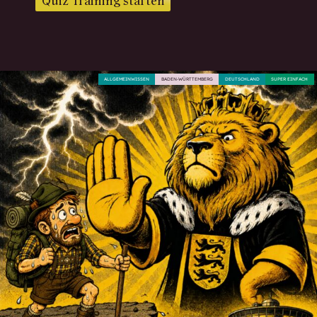
Quiz Training starten
ALLGEMEINWISSEN
BADEN-WÜRTTEMBERG
DEUTSCHLAND
SUPER EINFACH