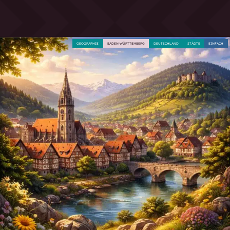
GEOGRAPHIE
BADEN-WÜRTTEMBERG
DEUTSCHLAND
STÄDTE
EINFACH