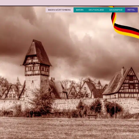
BADEN-WÜRTTEMBERG
BAYERN
DEUTSCHLAND
GEOGRAPHIE
MITTEL