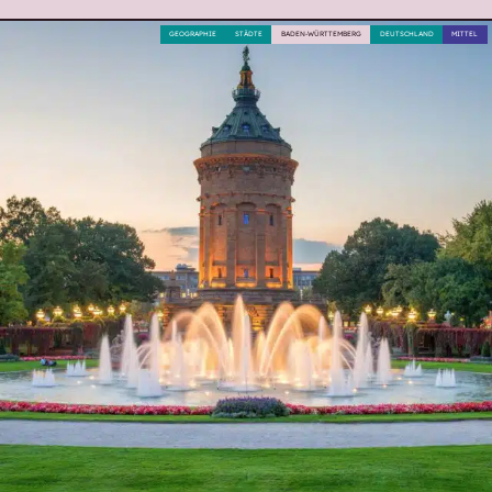
GEOGRAPHIE
STÄDTE
BADEN-WÜRTTEMBERG
DEUTSCHLAND
MITTEL