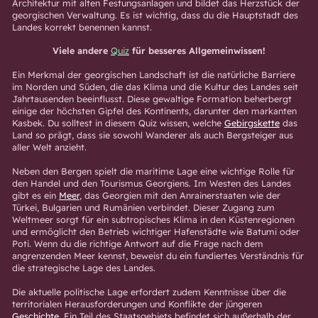
Architektur mit alten Festungsanlagen und bildet das Herzstück der
georgischen Verwaltung. Es ist wichtig, dass du die Hauptstadt des
Landes korrekt benennen kannst.
Viele andere
Quiz
für besseres Allgemeinwissen!
Ein Merkmal der georgischen Landschaft ist die natürliche Barriere
im Norden und Süden, die das Klima und die Kultur des Landes seit
Jahrtausenden beeinflusst. Diese gewaltige Formation beherbergt
einige der höchsten Gipfel des Kontinents, darunter den markanten
Kasbek. Du solltest in diesem Quiz wissen, welche
Gebirgskette
das
Land so prägt, dass sie sowohl Wanderer als auch Bergsteiger aus
aller Welt anzieht.
Neben den Bergen spielt die maritime Lage eine wichtige Rolle für
den Handel und den Tourismus Georgiens. Im Westen des Landes
gibt es ein
Meer
, das Georgien mit den Anrainerstaaten wie der
Türkei, Bulgarien und Rumänien verbindet. Dieser Zugang zum
Weltmeer sorgt für ein subtropisches Klima in den Küstenregionen
und ermöglicht den Betrieb wichtiger Hafenstädte wie Batumi oder
Poti. Wenn du die richtige Antwort auf die Frage nach dem
angrenzenden Meer kennst, beweist du ein fundiertes Verständnis für
die strategische Lage des Landes.
Die aktuelle politische Lage erfordert zudem Kenntnisse über die
territorialen Herausforderungen und Konflikte der jüngeren
Geschichte
. Ein Teil des Staatsgebiets befindet sich außerhalb der