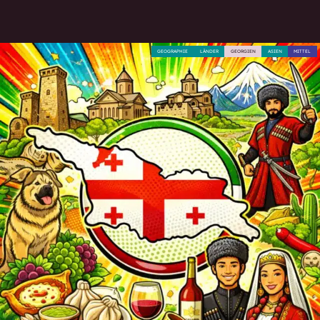
GEOGRAPHIE
LÄNDER
GEORGIEN
ASIEN
MITTEL