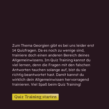
h
w
i
s
s
e
n
d
Zum Thema Georgien gibt es bei uns leider erst
.
14 Quizfragen. Da es noch zu wenige sind,
trainiere doch einen anderen Bereich deines
Allgemeinwissens. Im Quiz Training kannst du
viel lernen, denn die Fragen mit den falschen
Antworten tauchen solange auf, bist du sie
richtig beantwortet hast. Damit kannst du
wirklich dein Allgemeinwissen hervorragend
trainieren. Viel Spaß beim Quiz Training!
Quiz Training starten