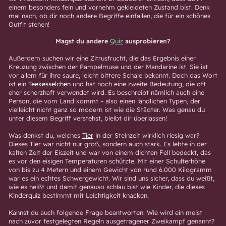
einem besonders fein und vornehm gekleideten Zustand bist. Denk
mal nach, ob dir noch andere Begriffe einfallen, die für ein schönes
Outfit stehen!
Magst du andere
Quiz
ausprobieren?
Außerdem suchen wir eine Zitrusfrucht, die das Ergebnis einer
Kreuzung zwischen der Pampelmuse und der Mandarine ist. Sie ist
vor allem für ihre saure, leicht bittere Schale bekannt. Doch das Wort
ist ein
Teekesselchen
und hat noch eine zweite Bedeutung, die oft
eher scherzhaft verwendet wird. Es beschreibt nämlich auch eine
Person, die vom Land kommt – also einen ländlichen Typen, der
vielleicht nicht ganz so modern ist wie die Städter. Was genau du
unter diesem Begriff verstehst, bleibt dir überlassen!
Was denkst du, welches
Tier
in der Steinzeit wirklich riesig war?
Dieses Tier war nicht nur groß, sondern auch stark. Es lebte in der
kalten Zeit der Eiszeit und war von einem dichten Fell bedeckt, das
es vor den eisigen Temperaturen schützte. Mit einer Schulterhöhe
von bis zu 4 Metern und einem Gewicht von rund 6.000 Kilogramm
war es ein echtes Schwergewicht. Wir sind uns sicher, dass du weißt,
wie es heißt und damit genauso schlau bist wie Kinder, die dieses
Kinderquiz bestimmt mit Leichtigkeit knacken.
Kannst du auch folgende Frage beantworten: Wie wird ein meist
nach zuvor festgelegten Regeln ausgetragener Zweikampf genannt?