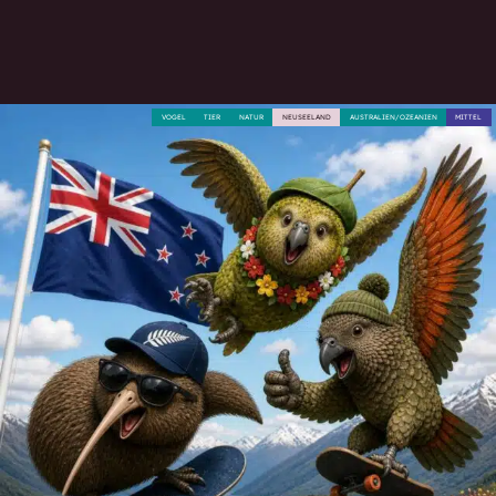
VOGEL
TIER
NATUR
NEUSEELAND
AUSTRALIEN/OZEANIEN
MITTEL