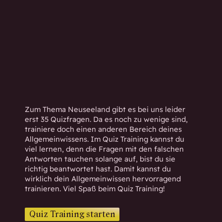
h
w
i
s
s
e
n
d
.
Zum Thema Neuseeland gibt es bei uns leider
erst 35 Quizfragen. Da es noch zu wenige sind,
trainiere doch einen anderen Bereich deines
Allgemeinwissens. Im Quiz Training kannst du
viel lernen, denn die Fragen mit den falschen
Antworten tauchen solange auf, bist du sie
richtig beantwortet hast. Damit kannst du
wirklich dein Allgemeinwissen hervorragend
trainieren. Viel Spaß beim Quiz Training!
Quiz Training starten