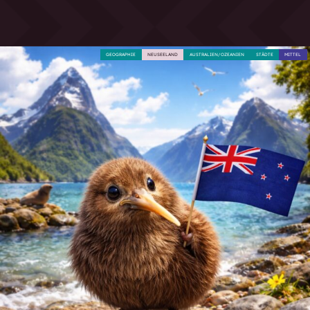
GEOGRAPHIE
NEUSEELAND
AUSTRALIEN/OZEANIEN
STÄDTE
MITTEL