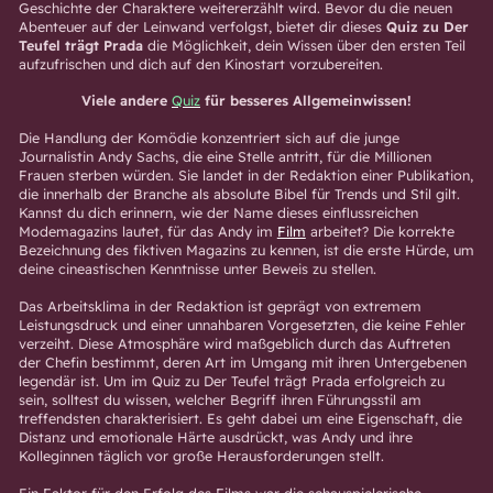
Geschichte der Charaktere weitererzählt wird. Bevor du die neuen
Abenteuer auf der Leinwand verfolgst, bietet dir dieses
Quiz zu Der
Teufel trägt Prada
die Möglichkeit, dein Wissen über den ersten Teil
aufzufrischen und dich auf den Kinostart vorzubereiten.
Viele andere
Quiz
für besseres Allgemeinwissen!
Die Handlung der Komödie konzentriert sich auf die junge
Journalistin Andy Sachs, die eine Stelle antritt, für die Millionen
Frauen sterben würden. Sie landet in der Redaktion einer Publikation,
die innerhalb der Branche als absolute Bibel für Trends und Stil gilt.
Kannst du dich erinnern, wie der Name dieses einflussreichen
Modemagazins lautet, für das Andy im
Film
arbeitet? Die korrekte
Bezeichnung des fiktiven Magazins zu kennen, ist die erste Hürde, um
deine cineastischen Kenntnisse unter Beweis zu stellen.
Das Arbeitsklima in der Redaktion ist geprägt von extremem
Leistungsdruck und einer unnahbaren Vorgesetzten, die keine Fehler
verzeiht. Diese Atmosphäre wird maßgeblich durch das Auftreten
der Chefin bestimmt, deren Art im Umgang mit ihren Untergebenen
legendär ist. Um im Quiz zu Der Teufel trägt Prada erfolgreich zu
sein, solltest du wissen, welcher Begriff ihren Führungsstil am
treffendsten charakterisiert. Es geht dabei um eine Eigenschaft, die
Distanz und emotionale Härte ausdrückt, was Andy und ihre
Kolleginnen täglich vor große Herausforderungen stellt.
Ein Faktor für den Erfolg des Films war die schauspielerische