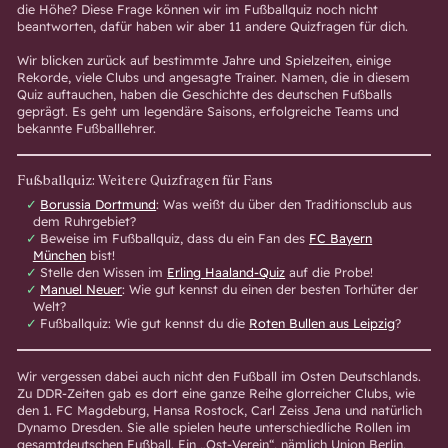
die Höhe? Diese Frage können wir im Fußballquiz noch nicht
beantworten, dafür haben wir aber 11 andere Quizfragen für dich.
Wir blicken zurück auf bestimmte Jahre und Spielzeiten, einige
Rekorde, viele Clubs und angesagte Trainer. Namen, die in diesem
Quiz auftauchen, haben die Geschichte des deutschen Fußballs
geprägt. Es geht um legendäre Saisons, erfolgreiche Teams und
bekannte Fußballlehrer.
Fußballquiz: Weitere Quizfragen für Fans
Borussia Dortmund
: Was weißt du über den Traditionsclub aus
dem Ruhrgebiet?
Beweise im Fußballquiz, dass du ein Fan des
FC Bayern
München
bist!
Stelle den Wissen im
Erling Haaland-Quiz
auf die Probe!
Manuel Neuer
: Wie gut kennst du einen der besten Torhüter der
Welt?
Fußballquiz: Wie gut kennst du die
Roten Bullen aus Leipzig
?
Wir vergessen dabei auch nicht den Fußball im Osten Deutschlands.
Zu DDR-Zeiten gab es dort eine ganze Reihe glorreicher Clubs, wie
den 1. FC Magdeburg, Hansa Rostock, Carl Zeiss Jena und natürlich
Dynamo Dresden. Sie alle spielen heute unterschiedliche Rollen im
gesamtdeutschen Fußball. Ein „Ost-Verein“, nämlich Union Berlin,