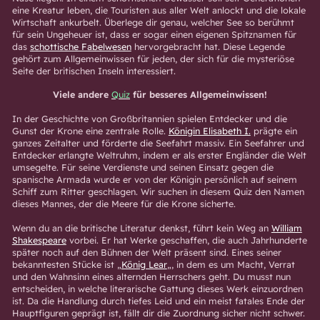
eine Kreatur leben, die Touristen aus aller Welt anlockt und die lokale
Wirtschaft ankurbelt. Überlege dir genau, welcher See so berühmt
für sein Ungeheuer ist, dass er sogar einen eigenen Spitznamen für
das
schottische Fabelwesen
hervorgebracht hat. Diese Legende
gehört zum Allgemeinwissen für jeden, der sich für die mysteriöse
Seite der britischen Inseln interessiert.
Viele andere
Quiz
für besseres Allgemeinwissen!
In der Geschichte von Großbritannien spielen Entdecker und die
Gunst der Krone eine zentrale Rolle.
Königin Elisabeth I.
prägte ein
ganzes Zeitalter und förderte die Seefahrt massiv. Ein Seefahrer und
Entdecker erlangte Weltruhm, indem er als erster Engländer die Welt
umsegelte. Für seine Verdienste und seinen Einsatz gegen die
spanische Armada wurde er von der Königin persönlich auf seinem
Schiff zum Ritter geschlagen. Wir suchen in diesem Quiz den Namen
dieses Mannes, der die Meere für die Krone sicherte.
Wenn du an die britische Literatur denkst, führt kein Weg an
William
Shakespeare
vorbei. Er hat Werke geschaffen, die auch Jahrhunderte
später noch auf den Bühnen der Welt präsent sind. Eines seiner
bekanntesten Stücke ist „
König Lear
„, in dem es um Macht, Verrat
und den Wahnsinn eines alternden Herrschers geht. Du musst nun
entscheiden, in welche literarische Gattung dieses Werk einzuordnen
ist. Da die Handlung durch tiefes Leid und ein meist fatales Ende der
Hauptfiguren geprägt ist, fällt dir die Zuordnung sicher nicht schwer.