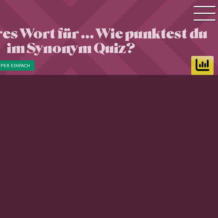
es Wort für … Wie punktest du
Quiz Suche
im Synonym Quiz?
Quiz Themen
PER EINFACH
Quiz Training
Zeit Quiz
Schwierigkeitsgrad
Antworten
Alle Bestenlisten
Offline Quiz
Anmelden