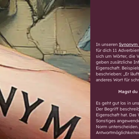
In unseren
Synonym 
für dich 11 Adverbie
sich um Wörter, die 
geben zusätzliche In
Eigenschaft. Beispie
beschrieben: „Er läuft
anderes Wort für schnel
Magst du 
Es geht gut los in u
Der Begriff beschrei
Eigenschaft hat. Das
Sonstiges angewende
Norm unterscheiden. 
Antwortmöglichkeiten