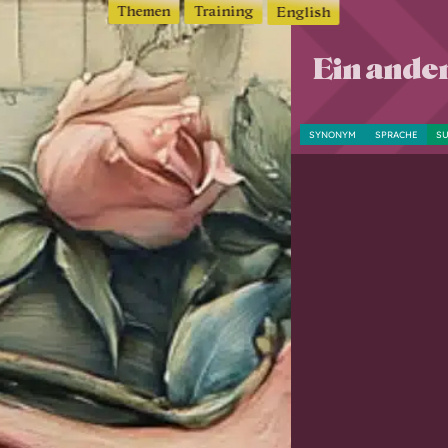
Themen
Training
English
Ein ander
SYNONYM
SPRACHE
SU