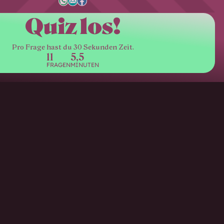
Quiz los!
Pro Frage hast du 30 Sekunden Zeit.
11
5,5
FRAGEN
MINUTEN