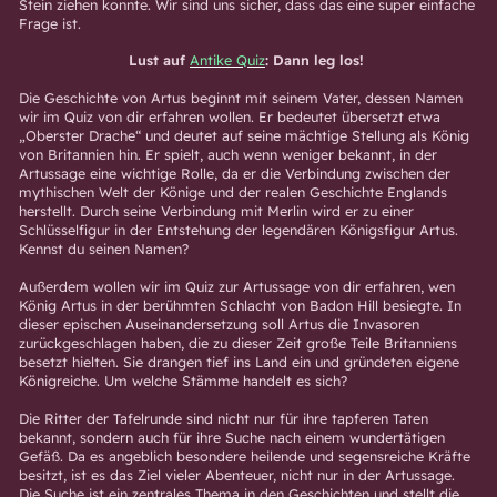
Stein ziehen konnte. Wir sind uns sicher, dass das eine super einfache
Frage ist.
Lust auf
Antike Quiz
: Dann leg los!
Die Geschichte von Artus beginnt mit seinem Vater, dessen Namen
wir im Quiz von dir erfahren wollen. Er bedeutet übersetzt etwa
„Oberster Drache“ und deutet auf seine mächtige Stellung als König
von Britannien hin. Er spielt, auch wenn weniger bekannt, in der
Artussage eine wichtige Rolle, da er die Verbindung zwischen der
mythischen Welt der Könige und der realen Geschichte Englands
herstellt. Durch seine Verbindung mit Merlin wird er zu einer
Schlüsselfigur in der Entstehung der legendären Königsfigur Artus.
Kennst du seinen Namen?
Außerdem wollen wir im Quiz zur Artussage von dir erfahren, wen
König Artus in der berühmten Schlacht von Badon Hill besiegte. In
dieser epischen Auseinandersetzung soll Artus die Invasoren
zurückgeschlagen haben, die zu dieser Zeit große Teile Britanniens
besetzt hielten. Sie drangen tief ins Land ein und gründeten eigene
Königreiche. Um welche Stämme handelt es sich?
Die Ritter der Tafelrunde sind nicht nur für ihre tapferen Taten
bekannt, sondern auch für ihre Suche nach einem wundertätigen
Gefäß. Da es angeblich besondere heilende und segensreiche Kräfte
besitzt, ist es das Ziel vieler Abenteuer, nicht nur in der Artussage.
Die Suche ist ein zentrales Thema in den Geschichten und stellt die