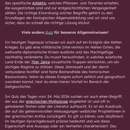
das spezifische
Adjektiv
, welches Pflanzen- und Tierarten erhalten,
die ausgestorben sind und zur erdgeschichtlichen Vergangenheit
zählen. Die richtige Einordnung solcher Begriffe gehört zu den
Grundlagen der biologischen Allgemeinbildung und wir sind uns
sicher, dass du schnell die richtige Lösung klickst.
Viele andere
Quiz
für besseres Allgemeinwissen!
Im heutigen Tagesquiz schauen wir auch auf ein Ereignis des Kalten
Krieges. Es gab eine militärische Intervention im Nahen Osten, die
weltweite diplomatische Krisen auslöste und das Machtgefüge
nachhaltig veränderte. Du musst herausfinden, in welches asiatische
Land Ende der
70er Jahre
sowjetische Truppen einrückten, um ein
dortiges Regime zu stützen. Diese Jahreszahl und der damit
verbundene Konflikt sind feste Bestandteile des historischen
Basiswissens. Wenn du dieses Ereignis sofort zeitlich und geografisch
zuordnen kannst, hast du einen klaren Vorteil im Bereich der
Zeitgeschichte.
Im Quiz des Tages vom 24. Mai 2026 suchen wir auch einen Begriff,
der aus der
griechischen Mythologie
abgeleitet ist und oft in
gehobenen Texten oder der Literatur auftaucht. Es ist ein Ausdruck,
der auf die geheimnisvollen Weissagungen weiblicher Prophetinnen in
der griechischen Antike zurückgeht. Es gilt zu klären, was sibyllinisch
im heutigen Sprachgebrauch präzise bedeutet und wie diese
Eigenschaft eine Aussage oder ein Verhalten charakterisiert. Das