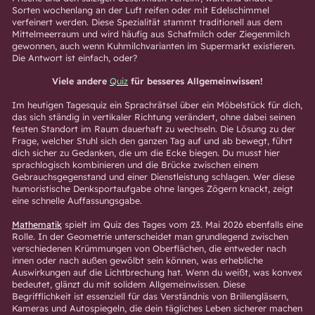
Sorten wochenlang an der Luft reifen oder mit Edelschimmel
verfeinert werden. Diese Spezialität stammt traditionell aus dem
Mittelmeerraum und wird häufig aus Schafmilch oder Ziegenmilch
gewonnen, auch wenn Kuhmilchvarianten im Supermarkt existieren.
Die Antwort ist einfach, oder?
Viele andere
Quiz
für besseres Allgemeinwissen!
Im heutigen Tagesquiz ein Sprachrätsel über ein Möbelstück für dich,
das sich ständig in vertikaler Richtung verändert, ohne dabei seinen
festen Standort im Raum dauerhaft zu wechseln. Die Lösung zu der
Frage, welcher Stuhl sich den ganzen Tag auf und ab bewegt, führt
dich sicher zu Gedanken, die um die Ecke biegen. Du musst hier
sprachlogisch kombinieren und die Brücke zwischen einem
Gebrauchsgegenstand und einer Dienstleistung schlagen. Wer diese
humoristische Denksportaufgabe ohne langes Zögern knackt, zeigt
eine schnelle Auffassungsgabe.
Mathematik
spielt im Quiz des Tages vom 23. Mai 2026 ebenfalls eine
Rolle. In der Geometrie unterscheidet man grundlegend zwischen
verschiedenen Krümmungen von Oberflächen, die entweder nach
innen oder nach außen gewölbt sein können, was erhebliche
Auswirkungen auf die Lichtbrechung hat. Wenn du weißt, was konvex
bedeutet, glänzt du mit solidem Allgemeinwissen. Diese
Begrifflichkeit ist essenziell für das Verständnis von Brillengläsern,
Kameras und Autospiegeln, die dein tägliches Leben sicherer machen