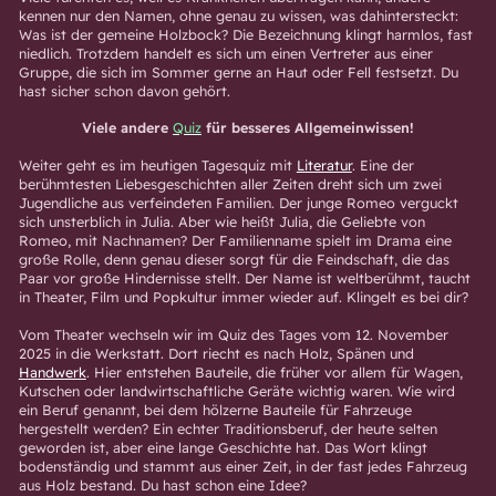
kennen nur den Namen, ohne genau zu wissen, was dahintersteckt:
Was ist der gemeine Holzbock? Die Bezeichnung klingt harmlos, fast
niedlich. Trotzdem handelt es sich um einen Vertreter aus einer
Gruppe, die sich im Sommer gerne an Haut oder Fell festsetzt. Du
hast sicher schon davon gehört.
Viele andere
Quiz
für besseres Allgemeinwissen!
Weiter geht es im heutigen Tagesquiz mit
Literatur
. Eine der
berühmtesten Liebesgeschichten aller Zeiten dreht sich um zwei
Jugendliche aus verfeindeten Familien. Der junge Romeo verguckt
sich unsterblich in Julia. Aber wie heißt Julia, die Geliebte von
Romeo, mit Nachnamen? Der Familienname spielt im Drama eine
große Rolle, denn genau dieser sorgt für die Feindschaft, die das
Paar vor große Hindernisse stellt. Der Name ist weltberühmt, taucht
in Theater, Film und Popkultur immer wieder auf. Klingelt es bei dir?
Vom Theater wechseln wir im Quiz des Tages vom 12. November
2025 in die Werkstatt. Dort riecht es nach Holz, Spänen und
Handwerk
. Hier entstehen Bauteile, die früher vor allem für Wagen,
Kutschen oder landwirtschaftliche Geräte wichtig waren. Wie wird
ein Beruf genannt, bei dem hölzerne Bauteile für Fahrzeuge
hergestellt werden? Ein echter Traditionsberuf, der heute selten
geworden ist, aber eine lange Geschichte hat. Das Wort klingt
bodenständig und stammt aus einer Zeit, in der fast jedes Fahrzeug
aus Holz bestand. Du hast schon eine Idee?