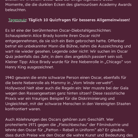
Momente, die die dunklen Ecken des glamourösen Academy Awards
beleuchten.
Tagesquiz
: Täglich 10 Quizfragen für besseres Allgemeinwissen!
Es ist eine der berühmtesten Oscar-Diebstahlgeschichten:
Schauspielerin Alice Brady konnte ihren Oscar nicht
entgegennehmen, da sie sich ein Bein gebrochen hatte. Offenbar
betrat ein unbekannter Mann die Bühne, nahm die Auszeichnung und
wart nie wieder gesehen. Legende oder nicht: Wir suchen im Oscar
Quiz jedenfalls das Jahr, in dem dies angeblich passiert sein soll.
Kleiner Tipp: Alice Brady wurde für ihre Nebenrolle in „Chicago“ von
Henry King ausgezeichnet.
1940 gewann die erste schwarze Person einen Oscar, ebenfalls für
die beste Nebenrolle als Mammy in „Vom Winde verweht“.
Hollywood hielt aber auch die Regeln ein: Wer musste bei der Gala
wegen den Rassengesetzen ganz hinten sitzen? Diese rassistische
Praxis war ein trauriges Beispiel für die Diskriminierung und
Ungleichheit, mit der schwarze Menschen in den Vereinigten Staaten
konfrontiert waren.
Auch Ablehnungen des Oscars gehören zum Geschäft. Wer
protestierte 1971 gegen die „Fleischbeschau“ der Filmindustrie und
lehnte den Oscar für „Patton – Rebell in Uniform“ ab? Er glaubte,
dass durch Preise wie den Oscar die wahre Kunst und Bedeutung des