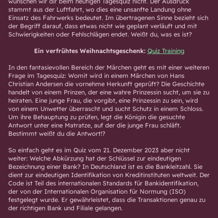
wünschen wir dir beim heutigen Tagesquiz nicht. Der Ausdruck
stammt aus der Luftfahrt, wo dies eine unsanfte Landung ohne
Einsatz des Fahrwerks bedeutet. Im übertragenen Sinne bezieht sich
der Begriff darauf, dass etwas nicht wie geplant verläuft und mit
Schwierigkeiten oder Fehlschlägen endet. Weißt du, was es ist?
Ein verfrühtes Weihnachtsgeschenk:
Quiz Training
In den fantasievollen Bereich der Märchen geht es mit einer weiteren
Frage im Tagesquiz: Womit wird in einem Märchen von Hans
Christian Andersen die vornehme Herkunft geprüft? Die Geschichte
handelt von einem Prinzen, der eine wahre Prinzessin sucht, um sie zu
heiraten. Eine junge Frau, die vorgibt, eine Prinzessin zu sein, wird
von einem Unwetter überrascht und sucht Schutz in einem Schloss.
Um ihre Behauptung zu prüfen, legt die Königin die gesuchte
Antwort unter eine Matratze, auf der die junge Frau schläft.
Bestimmt weißt du die Antwort!?
So einfach geht es im Quiz vom 21. Dezember 2023 aber nicht
weiter: Welche Abkürzung hat der Schlüssel zur eindeutigen
Bezeichnung einer Bank? In Deutschland ist es die Bankleitzahl. Sie
dient zur eindeutigen Identifikation von Kreditinstituten weltweit. Der
Code ist Teil des internationalen Standards für Bankidentifikation,
der von der Internationalen Organisation für Normung (ISO)
festgelegt wurde. Er gewährleistet, dass die Transaktionen genau zu
der richtigen Bank und Filiale gelangen.