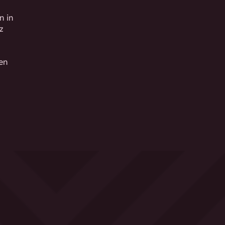
n in
z
en