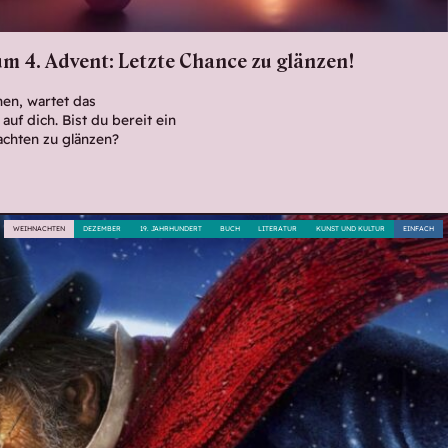
m 4. Advent: Letzte Chance zu glänzen!
en, wartet das
uf dich. Bist du bereit ein
chten zu glänzen?
WEIHNACHTEN
DEZEMBER
19. JAHRHUNDERT
BUCH
LITERATUR
KUNST UND KULTUR
EINFACH