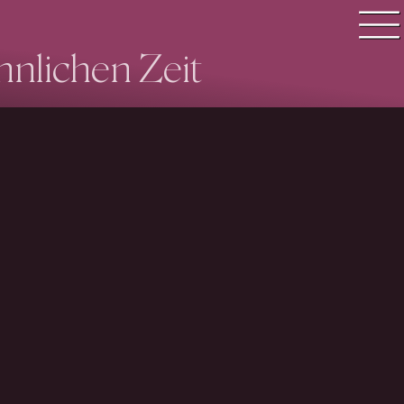
nnlichen Zeit
Quiz Suche
Quiz Themen
Quiz Training
Zeit Quiz
Schwierigkeitsgrad
Antworten
Alle Bestenlisten
Offline Quiz
Anmelden