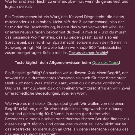
Wörter sind zwar leicht zu erraten, aber nur, wenn du genau liest und
logisch denkst.
Ein Teekesselchen ist ein Wort, das für zwei Dinge steht, die nichts
miteinander zu tun haben. Meist hilft der Zusammenhang, also der
Satz oder die Beschreibung, in dem das Wort verwendet wird. Bei
unseren neuen Fragen bekommst du zwei Hinweise – und du musst
das passende Wort erraten, das zu beiden passt. Es ist also ein
Sprachspiel, das nicht nur Spaß macht, sondern auch dein Gehirn in
Schwung bringt. Mittlerweile haben wir knapp 500 Teekesselchen
zusammengetragen. Schau mal ins
Teekesselchen-Archiv
!
Teste täglich dein Allgemeinwissen beim
Quiz des Tages
!
Ein Beispiel gefällig? So suchen wir in diesem Quiz einen Begriff, der
sowohl für ein durchdachtes Vorhaben als auch für eine Karte steht.
Denk kurz nach: Was stellst du auf, wenn du dir etwas vornimmt?
Und was liest du, wenn du dich in einer Stadt zurechtfinden will? Zwei
unterschiedliche Bedeutungen, aber ein Wort.
Wie wäre es mit dieser Doppeldeutigkeit: Wir wollen von die einen
Begriff erfahren, der für eine tatsächliche, angewandte Ausübung
steht und gleichzeitig für Räume, in denen gearbeitet wird.
Besonders in medizinischen oder therapeutischen Berufen findest du
diesen Begriff täglich. Und genau darum geht es: Denk nicht nur an
das Abstrakte, sondern auch an Orte, an denen Menschen genau das
tun, was das Wort beschreibt.