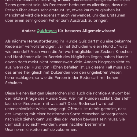
Tieres gemeint sein. Als Redensart bedeutet es allerdings, dass die
Person über etwas sehr erstaunt ist, etwas kaum zu glauben ist.
Manchmal wird die Redensart auch verwendet, um das Erstaunen
über einen sehr groben Fehler zum Ausdruck zu bringen.
Andere
Quizfragen
für besseres Allgemeinwissen!
Als nächste Herausforderung im Hunde Quiz darfst du eine bekannte
Redensart vervollständigen: „Er hat Schulden wie ein Hund …“ wird
wie beendet? Auch wenn die Antwortmöglichkeiten Zecken, Knochen
und Halsbänder alle im Bereich des Möglichen liegen, haben Hunde
davon doch meist nicht nennenswert viele. Anders hingegen sieht es
aus, wenn der Hund von Flöhen befallen ist. In diesem Fall muss sich
das arme Tier gleich mit Dutzenden von den ungeliebten Wesen
herumschlagen, so wie die Person in der Redensart mit hohen
Schulden.
Diese kleinen lästigen Biesterchen sind auch die richtige Antwort bei
der letzten Frage des Hunde Quiz: Wer mit Hunden schläft, der steht
laut einer Redensart mit was auf? Diese Redensart wird auf
unterschiedliche Weise ausgelegt. Oftmals ist damit gemeint, dass
der Umgang mit einer bestimmten Sorte Menschen Konsequenzen
nach sich ziehen kann und dies der Person bewusst sein muss. Sie
darf sich also nicht wundern, wenn nachher bestimmte
Unannehmlichkeiten auf sie zukommen.