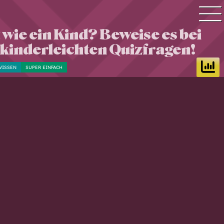
 wie ein Kind? Beweise es bei
Quiz Suche
 kinderleichten Quizfragen!
Quiz Themen
WISSEN
SUPER EINFACH
Quiz Training
Zeit Quiz
Schwierigkeitsgrad
Antworten
Alle Bestenlisten
Offline Quiz
Anmelden