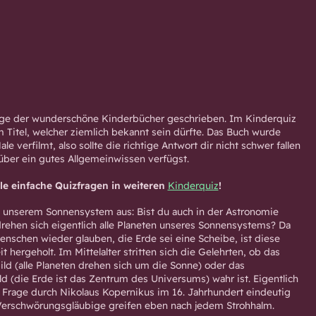
nige der wunderschöne Kinderbücher geschrieben. Im Kinderquiz
m Titel, welcher ziemlich bekannt sein dürfte. Das Buch wurde
e verfilmt, also sollte die richtige Antwort dir nicht schwer fallen
über ein gutes Allgemeinwissen verfügst.
le einfache Quizfragen in weiteren
Kinderquiz
!
t unserem Sonnensystem aus: Bist du auch in der Astronomie
ehen sich eigentlich alle Planeten unseres Sonnensystems? Da
Menschen wieder glauben, die Erde sei eine Scheibe, ist diese
it hergeholt. Im Mittelalter stritten sich die Gelehrten, ob das
ild (alle Planeten drehen sich um die Sonne) oder das
ld (die Erde ist das Zentrum des Universums) wahr ist. Eigentlich
e Frage durch Nikolaus Kopernikus im 16. Jahrhundert eindeutig
 Verschwörungsgläubige greifen eben nach jedem Strohhalm.