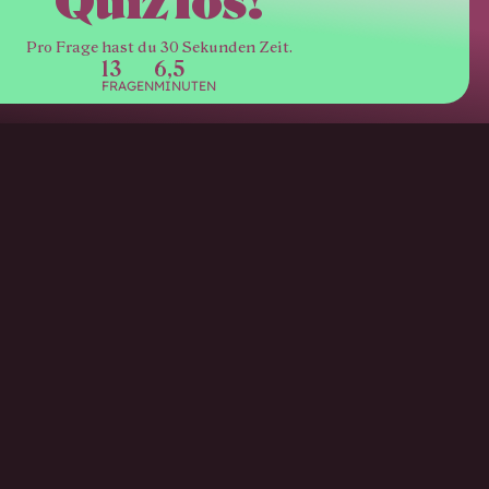
Quiz los!
Pro Frage hast du 30 Sekunden Zeit.
13
6,5
FRAGEN
MINUTEN