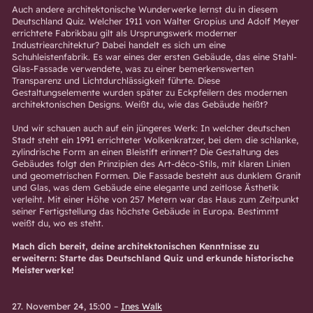
Auch andere architektonische Wunderwerke lernst du in diesem
Deutschland Quiz. Welcher 1911 von Walter Gropius und Adolf Meyer
errichtete Fabrikbau gilt als Ursprungswerk moderner
Industriearchitektur? Dabei handelt es sich um eine
Schuhleistenfabrik. Es war eines der ersten Gebäude, das eine Stahl-
Glas-Fassade verwendete, was zu einer bemerkenswerten
Transparenz und Lichtdurchlässigkeit führte. Diese
Gestaltungselemente wurden später zu Eckpfeilern des modernen
architektonischen Designs. Weißt du, wie das Gebäude heißt?
Und wir schauen auch auf ein jüngeres Werk: In welcher deutschen
Stadt steht ein 1991 errichteter Wolkenkratzer, bei dem die schlanke,
zylindrische Form an einen Bleistift erinnert? Die Gestaltung des
Gebäudes folgt den Prinzipien des Art-déco-Stils, mit klaren Linien
und geometrischen Formen. Die Fassade besteht aus dunklem Granit
und Glas, was dem Gebäude eine elegante und zeitlose Ästhetik
verleiht. Mit einer Höhe von 257 Metern war das Haus zum Zeitpunkt
seiner Fertigstellung das höchste Gebäude in Europa. Bestimmt
weißt du, wo es steht.
Mach dich bereit, deine architektonischen Kenntnisse zu
erweitern: Starte das Deutschland Quiz und erkunde historische
Meisterwerke!
27. November 24, 15:00
–
Ines Walk