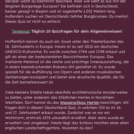
darüber weißt du bestimmt Bescheid. Aber wie sieht es aus mit der
längsten Burganlage Europas? Sie befindet sich in Deutschland,
besser gesagt in Bayern und ist sagenhafte 1.051 Metern lang.
Außerdem suchen wir Deutschlands tiefster Burgbrunnen. Du merkst:
Dieses Quiz ist nicht so einfach.
Tagesquiz
: Täglich 10 Quizfragen für dein Allgemeinwissen!
Hoffentlich kennst du auch ein Juwel unter den Theaterbauten des
18. Jahrhunderts in Europa. Heute ist es seit 2012 ein deutsches
UNESCO-Kulturerbe. Es wurde zwischen 1744 und 1748 erbaut und
gilt als eines der bedeutendsten Barocktheater Europas. Das
markante Merkmal ist die reiche und prächtige Innenausstattung, die
in einem beeindruckenden Rokoko-Stil gestaltet ist. Es wurde
speziell für die Aufführung von Opern und anderen musikalischen
Darbietungen konzipiert und bietet eine akustische Qualität, die für
die Zeit bemerkenswert ist.
Viele kleinere Städte haben ebenfalls architektonische Wunderwerke
zu bieten, unter anderem das Städtchen Herten in Nordrhein-
Westfalen. Dort kannst du das
Wasserschloss Herten
besichtigen. Wir
fragen dich in diesem Deutschland Quiz, in welchem Stil es im 16.
und 17. Jahrhundert erbaut wurde. Zunächst war es nur ein
Wohnturm, erstmals 1376 urkundlich erwähnt. Aber dann wurde es
erweitert und umgebaut. Heute liegt das Schloss inmitten eines alten
englischen Landschaftsgartens. Wusstest du das?