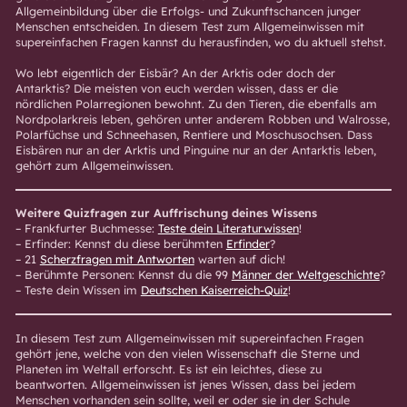
Allgemeinbildung über die Erfolgs- und Zukunftschancen junger
Menschen entscheiden. In diesem Test zum Allgemeinwissen mit
supereinfachen Fragen kannst du herausfinden, wo du aktuell stehst.
Wo lebt eigentlich der Eisbär? An der Arktis oder doch der
Antarktis? Die meisten von euch werden wissen, dass er die
nördlichen Polarregionen bewohnt. Zu den Tieren, die ebenfalls am
Nordpolarkreis leben, gehören unter anderem Robben und Walrosse,
Polarfüchse und Schneehasen, Rentiere und Moschusochsen. Dass
Eisbären nur an der Arktis und Pinguine nur an der Antarktis leben,
gehört zum Allgemeinwissen.
Weitere Quizfragen zur Auffrischung deines Wissens
– Frankfurter Buchmesse:
Teste dein Literaturwissen
!
– Erfinder: Kennst du diese berühmten
Erfinder
?
– 21
Scherzfragen mit Antworten
warten auf dich!
– Berühmte Personen: Kennst du die 99
Männer der Weltgeschichte
?
– Teste dein Wissen im
Deutschen Kaiserreich-Quiz
!
In diesem Test zum Allgemeinwissen mit supereinfachen Fragen
gehört jene, welche von den vielen Wissenschaft die Sterne und
Planeten im Weltall erforscht. Es ist ein leichtes, diese zu
beantworten. Allgemeinwissen ist jenes Wissen, dass bei jedem
Menschen vorhanden sein sollte, weil er oder sie in der Schule