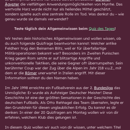
Ägypter
die vielfältigen Anwendungsmöglichkeiten von Myrrhe. Das
wertvolle Harz wurde nicht nur als heilendes Mittel geschätzt,
sondern spielte auch eine zentrale Rolle im Tod. Was denkst du – wie
genau wurde sie damals verwendet?
Teste täglich dein Allgemeinwissen beim
Quiz des Tages
!
Wir testen dein historisches Allgemeinwissen und wollen wissen, ob
du auch folgende Quizfrage beantworten kannst: Welcher antike
Feldherr trug den Beinamen Blitz, weil er für überfallartige
Militäroperationen bekannt war? Besonders im Zweiten Punischen
Krieg gegen Rom setzte er auf blitzartige Angriffe und
unkonventionelle Taktiken, die seine Gegner oft überrumpelten. Sein
berühmter Coup war der Zug über die Alpen im Jahr 218 v.u.Z., mit
dem er die
Römer
unerwartet in Italien angriff. Mit dieser
Information solltest du den Namen haben.
Im Jahr 1998 erreichte ein Fußballverein aus der 2.
Bundesliga
das
Unmögliche: Er wurde als Aufsteiger Deutscher Meister! Diese
Geschichte ist eine der größten Sensationen in der Geschichte des
deutschen Fußballs. Als Otto Rehhagel das Team übernahm, legte er
den Grundstein für diesen unglaublichen Erfolg. Du kannst es dir
denken: In einer der 20 Quizfragen am Montag wollen wir von dir
erfahren, welchem Klub dies gelungen ist.
In diesem Quiz wollen wir auch von dir wissen, unter welchem ​​Titel