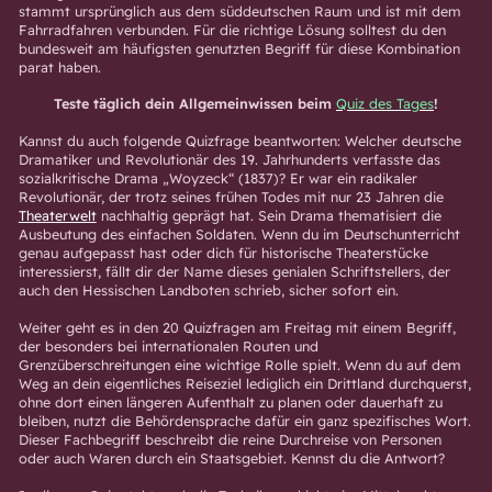
stammt ursprünglich aus dem süddeutschen Raum und ist mit dem
Fahrradfahren verbunden. Für die richtige Lösung solltest du den
bundesweit am häufigsten genutzten Begriff für diese Kombination
parat haben.
Teste täglich dein Allgemeinwissen beim
Quiz des Tages
!
Kannst du auch folgende Quizfrage beantworten: Welcher deutsche
Dramatiker und Revolutionär des 19. Jahrhunderts verfasste das
sozialkritische Drama „Woyzeck“ (1837)? Er war ein radikaler
Revolutionär, der trotz seines frühen Todes mit nur 23 Jahren die
Theaterwelt
nachhaltig geprägt hat. Sein Drama thematisiert die
Ausbeutung des einfachen Soldaten. Wenn du im Deutschunterricht
genau aufgepasst hast oder dich für historische Theaterstücke
interessierst, fällt dir der Name dieses genialen Schriftstellers, der
auch den Hessischen Landboten schrieb, sicher sofort ein.
Weiter geht es in den 20 Quizfragen am Freitag mit einem Begriff,
der besonders bei internationalen Routen und
Grenzüberschreitungen eine wichtige Rolle spielt. Wenn du auf dem
Weg an dein eigentliches Reiseziel lediglich ein Drittland durchquerst,
ohne dort einen längeren Aufenthalt zu planen oder dauerhaft zu
bleiben, nutzt die Behördensprache dafür ein ganz spezifisches Wort.
Dieser Fachbegriff beschreibt die reine Durchreise von Personen
oder auch Waren durch ein Staatsgebiet. Kennst du die Antwort?