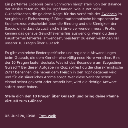
Ein perfektes Ergebnis beim Schmoren hängt stark von der Balance
der Basiszutaten ab, die im Topf landen. Wie lautet beim
Gulaschkochen die goldene Regel für das Verhältnis der
Zwiebeln
im
Vergleich zur Fleischmenge? Diese mathematische Komponente im
Kochprozess entscheidet über die Bindung und die Sämigkeit der
Sauce, ohne dass du zusätzliche Stärke verwenden musst. Profis
kennen das genaue Gewichtsverhältnis auswendig. Wenn du diese
Faustformel fehlerfrei anwendest, meisterst du einen wichtigen Teil
unserer 10 Fragen über Gulasch.
Es gibt zahlreiche länderspezifische und regionale Abwandlungen
beim Gulasch, die dem Gericht eine völlig neue Note verleihen. Eine
der 10 Fragen lautet deshalb: Was ist das Besondere am Szegediner
Gulasch? Bei dieser Aufgabe im Quiz solltest du die charakteristische
Zutat benennen, die neben dem
Fleisch
in den Topf gegeben wird
und für ein säuerliches Aroma sorgt. Wer diese Variante schon
einmal selbst gekocht oder bestellt hat, wird die richtige Antwort
sofort parat haben.
Stelle dich den 10 Fragen über Gulasch und bring deine Pfanne
virtuell zum Glühen!
02. Juni 26, 10:08
–
Ines Walk