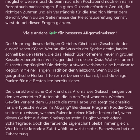
möglicherweise musst du beim nächsten Kochabend noch einmal im
Rezeptbuch nachschlagen. Ein gutes Gulasch erfordert Geduld, die
richtigen Zutaten und ein Verständnis für die Tradition hinter dem
Gericht. Wenn du die Geheimnisse der Fleischzubereitung kennst,
wirst du bei diesen Fragen glänzen.
Viele andere
Quiz
für besseres Allgemeinwissen!
Der Ursprung dieses deftigen Gerichts führt in die Geschichte der
europäischen Küche. Wer an die Wurzeln der Speise denkt, landet
schnell bei den Hirten, die das Fleisch über offenem Feuer in großen
Kesseln zubereiteten. Wir fragen dich in diesem Quiz: Woher stammt
Gulasch ursprünglich? Die richtige Antwort verbindet eine bestimmte
Region mit einer langen Tradition der Viehzucht. Wenn du die
geografische Herkunft fehlerfrei benennen kannst, hast du einige
Punkte für die Bestenliste bereits sicher.
Die charakteristische Optik und das Aroma des Gulasch hängen von
den verwendeten Zutaten ab, die in den Topf wandern. Welches
Gewürz
verleiht dem Gulasch die rote Farbe und sorgt gleichzeitig
für die typische Würze im Abgang? Bei dieser Frage im Foodie-Quiz
solltest du wissen, welches Pulver in keiner Küche fehlen darf, wenn
dieses Gericht auf dem Speiseplan steht. Es gibt verschiedene
Schärfegrade, doch die färbende Eigenschaft bleibt immer gleich.
Wer hier die korrekte Zutat wählt, beweist echtes Fachwissen bei der
Zubereitung.