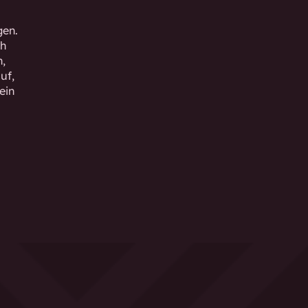
gen.
ch
n,
uf,
ein