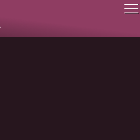
L
Quiz Suche
Quiz Themen
Quiz Training
Zeit Quiz
Schwierigkeitsgrad
Antworten
Alle Bestenlisten
Offline Quiz
Anmelden