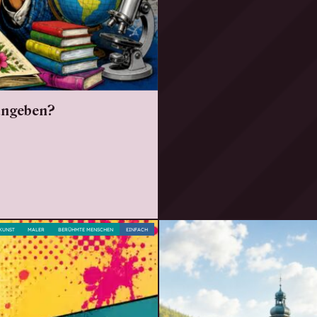
 angeben?
KUNST
MALER
BERÜHMTE MENSCHEN
EINFACH