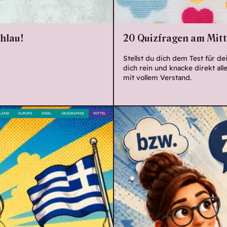
chlau!
20 Quizfragen am Mitt
Stellst du dich dem Test für d
dich rein und knacke direkt al
mit vollem Verstand.
LAND
EUROPA
INSEL
GEOGRAPHIE
MITTEL