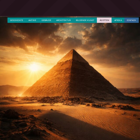
GESCHICHTE
ANTIKE
GEBÄUDE
ARCHITEKTUR
BILDENDE KUNST
ÄGYPTEN
AFRIKA
EINFACH