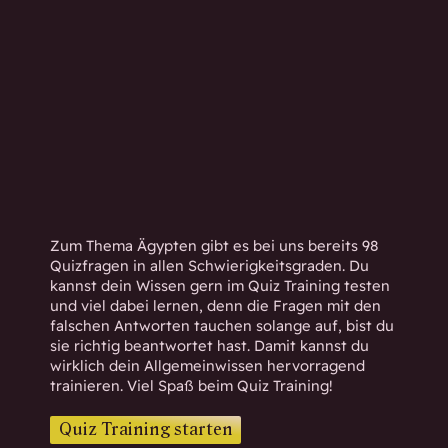
h
w
i
s
s
e
n
d
.
Zum Thema Ägypten gibt es bei uns bereits 98
Quizfragen in allen Schwierigkeitsgraden. Du
kannst dein Wissen gern im Quiz Training testen
und viel dabei lernen, denn die Fragen mit den
falschen Antworten tauchen solange auf, bist du
sie richtig beantwortet hast. Damit kannst du
wirklich dein Allgemeinwissen hervorragend
trainieren. Viel Spaß beim Quiz Training!
Quiz Training starten