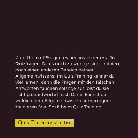
h
w
i
s
s
e
n
d
Zum Thema 1954 gibt es bei uns leider erst 16
.
Quizfragen. Da es noch zu wenige sind, trainiere
doch einen anderen Bereich deines
Allgemeinwissens. Im Quiz Training kannst du
viel lernen, denn die Fragen mit den falschen
Antworten tauchen solange auf, bist du sie
richtig beantwortet hast. Damit kannst du
wirklich dein Allgemeinwissen hervorragend
trainieren. Viel Spaß beim Quiz Training!
Quiz Training starten