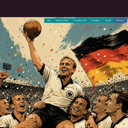
1954
1950ER JAHRE
FUSSBALL-WM
FUSSBALL
SPORT
EINFACH