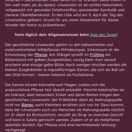
ihm weit mehr, als du denkst. Löwenzahn ist ein echtes Naturtalent,
vollgepackt mit gesunden Inhaltsstoffen, spannender Symbolik und
cleverer Überlebenskunst. In den USA wird am 5. April der Tag des
Löwenzahns gefeiert. Grund für uns, einen Wissenstest für dieses
Wunder der Natur zu präsentieren.
Teste täglich dein Allgemeinwissen beim
Quiz des Tages
!
Der gewöhnliche Löwenzahn gehört zu den bekanntesten und
meistverbreiteten Wildpflanzen Mitteleuropas. Interessant ist die
Entwicklung der
Pflanze
. Am Stängel sprießt im
Frühling
ein
Blütenstand mit gelben Zungenblüten, winzig klein. Kurz darauf
erscheint eine einzige gelbe Blüte. Nach wenigen Wochen werden die
kleinen Zungenblüten zu kapselförmigen Samen, die sich als Ball um
den Stiel formen – besser bekannt als Pusteblume.
Die Samen können kilometerweit fliegen, sodass sich die
anspruchslose Pflanze fast überall ansiedelt. Manche bekämpfen sie
als Unkraut, aber besonders Imker und deren Bienen mögen den
gewöhnlichen Löwenzahn. Der Frühblüher dient als Nahrungsquelle
nicht nur
Bienen
, auch Kleintiere ernähren sich von ihr. Dazu kommt,
dass der Löwenzahn auch uns Menschen als Nahrungsquelle nützlich
ist. Er dient als Brotaufstrich, versüßt als Sirup so manches Gericht
und kann in Salate gemischt werden. Zudem ist er als Heilpflanze
ebenfalls dienlich. Der Pflanze wird eine harntreibende Wirkung
nachgesagt.