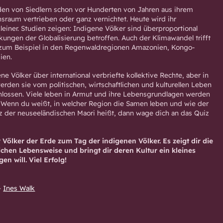
den von Siedlern schon vor Hunderten von Jahren aus ihrem
sraum vertrieben oder ganz vernichtet. Heute wird ihr
iner. Studien zeigen: Indigene Völker sind überproportional
kungen der Globalisierung betroffen. Auch der Klimawandel trifft
, zum Beispiel in den Regenwaldregionen Amazonien, Kongo-
ien.
e Völker über international verbriefte kollektive Rechte, aber in
erden sie vom politischen, wirtschaftlichen und kulturellen Leben
lossen. Viele leben in Armut und ihre Lebensgrundlagen werden
.
Wenn du weißt, in welcher Region die Samen leben und wie der
anz der neuseeländischen Maori heißt, dann wage dich an das Quiz
e.
 Völker der Erde zum Tag der indigenen Völker. Es zeigt dir die
ichen Lebensweise und bringt dir deren Kultur ein kleines
en will. Viel Erfolg!
–
Ines Walk