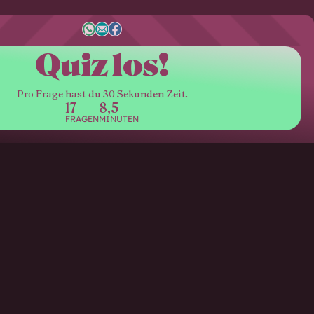
Quiz los!
Pro Frage hast du 30 Sekunden Zeit.
17
8,5
FRAGEN
MINUTEN