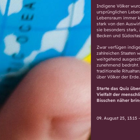
Indigene Völker wur
ursprünglichen Leben
Lebensraum immer kle
stark von den Auswir
sie besonders stark
Becken und Südostas
Zwar verfügen indigen
zahlreichen Staaten w
weitgehend ausgesch
zunehmend bedroht
traditionelle Ritualt
über Völker der Erd
Starte das Quiz über
Vielfalt der menschl
Bisschen näher bring
09. August 25, 13:15