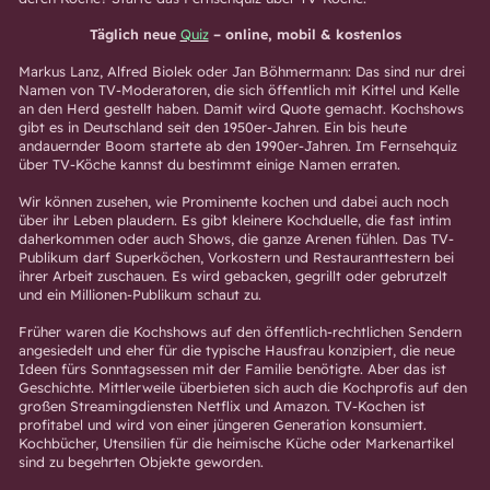
Täglich neue
Quiz
– online, mobil & kostenlos
Markus Lanz, Alfred Biolek oder Jan Böhmermann: Das sind nur drei
Namen von TV-Moderatoren, die sich öffentlich mit Kittel und Kelle
an den Herd gestellt haben. Damit wird Quote gemacht. Kochshows
gibt es in Deutschland seit den 1950er-Jahren. Ein bis heute
andauernder Boom startete ab den 1990er-Jahren. Im Fernsehquiz
über TV-Köche kannst du bestimmt einige Namen erraten.
Wir können zusehen, wie Prominente kochen und dabei auch noch
über ihr Leben plaudern. Es gibt kleinere Kochduelle, die fast intim
daherkommen oder auch Shows, die ganze Arenen fühlen. Das TV-
Publikum darf Superköchen, Vorkostern und Restauranttestern bei
ihrer Arbeit zuschauen. Es wird gebacken, gegrillt oder gebrutzelt
und ein Millionen-Publikum schaut zu.
Früher waren die Kochshows auf den öffentlich-rechtlichen Sendern
angesiedelt und eher für die typische Hausfrau konzipiert, die neue
Ideen fürs Sonntagsessen mit der Familie benötigte. Aber das ist
Geschichte. Mittlerweile überbieten sich auch die Kochprofis auf den
großen Streamingdiensten Netflix und Amazon. TV-Kochen ist
profitabel und wird von einer jüngeren Generation konsumiert.
Kochbücher, Utensilien für die heimische Küche oder Markenartikel
sind zu begehrten Objekte geworden.