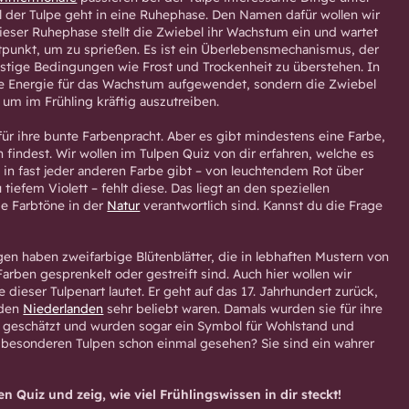
l der Tulpe geht in eine Ruhephase. Den Namen dafür wollen wir
dieser Ruhephase stellt die Zwiebel ihr Wachstum ein und wartet
itpunkt, um zu sprießen. Es ist ein Überlebensmechanismus, der
ünstige Bedingungen wie Frost und Trockenheit zu überstehen. In
ne Energie für das Wachstum aufgewendet, sondern die Zwiebel
, um im Frühling kräftig auszutreiben.
für ihre bunte Farbenpracht. Aber es gibt mindestens eine Farbe,
n findest. Wir wollen im Tulpen Quiz von dir erfahren, welche es
n in fast jeder anderen Farbe gibt – von leuchtendem Rot über
 tiefem Violett – fehlt diese. Das liegt an den speziellen
ie Farbtöne in der
Natur
verantwortlich sind. Kannst du die Frage
n haben zweifarbige Blütenblätter, die in lebhaften Mustern von
arben gesprenkelt oder gestreift sind. Auch hier wollen wir
dieser Tulpenart lautet. Er geht auf das 17. Jahrhundert zurück,
 den
Niederlanden
sehr beliebt waren. Damals wurden sie für ihre
 geschätzt und wurden sogar ein Symbol für Wohlstand und
 besonderen Tulpen schon einmal gesehen? Sie sind ein wahrer
en Quiz und zeig, wie viel Frühlingswissen in dir steckt!