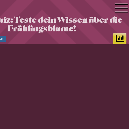
iz: Teste dein Wissen über die
Quiz Suche
Frühlingsblume!
Quiz Themen
CH
Quiz Training
Zeit Quiz
Schwierigkeitsgrad
Antworten
Alle Bestenlisten
Offline Quiz
Anmelden