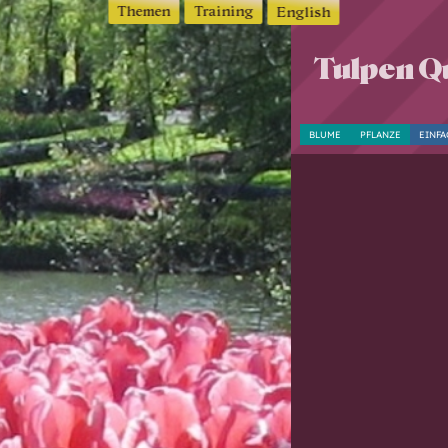
Themen
Training
English
Tulpen Qu
BLUME
PFLANZE
EINFA