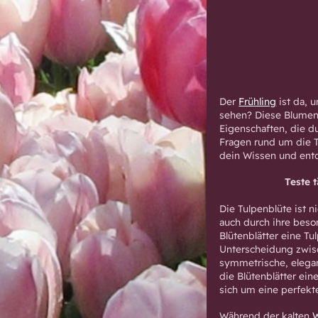
Der
Frühling
ist da, u
sehen? Diese Blumen 
Eigenschaften, die du
Fragen rund um die T
dein Wissen und entd
Teste 
Die Tulpenblüte ist 
auch durch ihre beson
Blütenblätter eine Tul
Unterscheidung zwisc
symmetrische, elegant
die Blütenblätter ein
sich um eine perfekt
Während der kalten