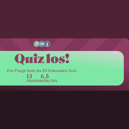
Quiz los!
Pro Frage hast du 30 Sekunden Zeit.
13
6,5
FRAGEN
MINUTEN