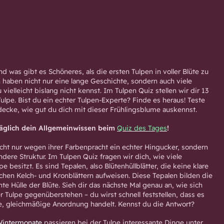
nd was gibt es Schöneres, als die ersten Tulpen in voller Blüte zu
haben nicht nur eine lange Geschichte, sondern auch viele
 vielleicht bislang nicht kennst. Im Tulpen Quiz stellen wir dir 13
ulpe. Bist du ein echter Tulpen-Experte? Finde es heraus! Teste
ecke, wie gut du dich mit dieser Frühlingsblume auskennst.
täglich dein Allgemeinwissen beim
Quiz des Tages
!
nicht nur wegen ihrer Farbenpracht ein echter Hingucker, sondern
dere Struktur. Im Tulpen Quiz fragen wir dich, wie viele
pe besitzt. Es sind Tepalen, also Blütenhüllblätter, die keine klare
hen Kelch- und Kronblättern aufweisen. Diese Tepalen bilden die
e Hülle der Blüte. Sieh dir das nächste Mal genau an, wie sich
er Tulpe gegenüberstehen – du wirst schnell feststellen, dass es
e, gleichmäßige Anordnung handelt. Kennst du die Antwort?
Wintermonate
passieren bei der Tulpe interessante Dinge unter