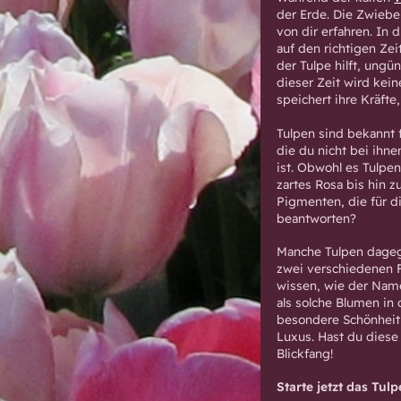
der Erde. Die Zwiebe
von dir erfahren. In 
auf den richtigen Ze
der Tulpe hilft, ung
dieser Zeit wird kei
speichert ihre Kräfte
Tulpen sind bekannt 
die du nicht bei ihne
ist. Obwohl es Tulpe
zartes Rosa bis hin zu
Pigmenten, die für d
beantworten?
Manche Tulpen dagege
zwei verschiedenen F
wissen, wie der Name 
als solche Blumen in
besondere Schönheit
Luxus. Hast du diese
Blickfang!
Starte jetzt das Tulp