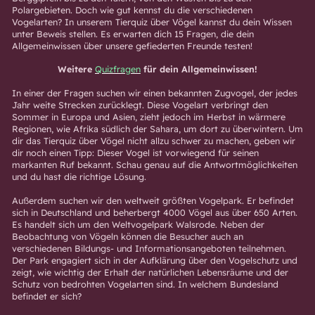
Polargebieten. Doch wie gut kennst du die verschiedenen
Vogelarten? In unserem Tierquiz über Vögel kannst du dein Wissen
unter Beweis stellen. Es erwarten dich 15 Fragen, die dein
Allgemeinwissen über unsere gefiederten Freunde testen!
Weitere
Quizfragen
für dein Allgemeinwissen!
In einer der Fragen suchen wir einen bekannten Zugvogel, der jedes
Jahr weite Strecken zurücklegt. Diese Vogelart verbringt den
Sommer in Europa und Asien, zieht jedoch im Herbst in wärmere
Regionen, wie Afrika südlich der Sahara, um dort zu überwintern. Um
dir das Tierquiz über Vögel nicht allzu schwer zu machen, geben wir
dir noch einen Tipp: Dieser Vogel ist vorwiegend für seinen
markanten Ruf bekannt. Schau genau auf die Antwortmöglichkeiten
und du hast die richtige Lösung.
Außerdem suchen wir den weltweit größten Vogelpark. Er befindet
sich in Deutschland und beherbergt 4000 Vögel aus über 650 Arten.
Es handelt sich um den Weltvogelpark Walsrode. Neben der
Beobachtung von Vögeln können die Besucher auch an
verschiedenen Bildungs- und Informationsangeboten teilnehmen.
Der Park engagiert sich in der Aufklärung über den Vogelschutz und
zeigt, wie wichtig der Erhalt der natürlichen Lebensräume und der
Schutz von bedrohten Vogelarten sind. In welchem Bundesland
befindet er sich?