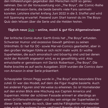
den Hilfeleistungen gegenüber den Menschen nicht so genau
nehmen. Das ist die Voraussetzung von „The Boys”, der Comic-Reihe
und der Amazon-Serie, die beide bereits viele Fans sammeln
konnten. Letztere startet Anfang Juni 2022 in die 3. Staffel und wird
mit Spannung erwartet. Passend zum Start kannst du im The Boys-
Quiz dein Wissen über die Serie und die Helden testen.
Täglich neue
Quiz
– online, mobil & gut fürs Allgemeinwissen
Der britische Comic-Autor Garth Ennis hat „The Boys” erfunden.
Schwarzer Humor und exzessive Gewalt gehören zu seinen
Stilmitteln. Er hat für DC- sowie Marvel-Comics gearbeitet, aber in
den großen Verlagen fühlte er sich nicht mehr wohl. Er wollte
Superhelden, die auch amoralisch und bösartig sind und bei denen
nicht der Rotstift angesetzt wird, es es gewalttätig wird. Also
entwickelte er gemeinsam mit Darick Robertson „The Boys”. Die
Reihe brachte es auf sechs Ausgaben. 2019 wurden die Comics dann
von Amazon in einer Serie präsentiert.
Schauspieler Simon Pegg wurde in „The Boys” eine besondere Ehre
zuteil. Er war das Modell, auf dem die Figur Hughie basierte. Auch
bei anderen Figuren sind Verweise zu erkennen. So ist Homelander
auf den ersten Blick eine Mischung aus Captain America und
Superman. Hinter der schönen Fassade erinnert er allerdings an
einen Größenwahnsinnigen und das sein einige der Superhelden in
dieser Serie. Weißt du noch, über welche Fähigkeiten Homelander
oder auch die anderen Supes verfügen? Bereite dich auf derartige