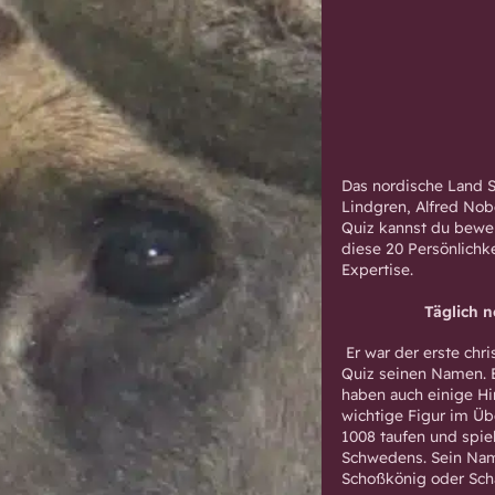
Das nordische Land S
Lindgren, Alfred Nob
Quiz kannst du bewei
diese 20 Persönlichk
Expertise.
Täglich 
Er war der erste chr
Quiz seinen Namen. 
haben auch einige Hin
wichtige Figur im Übe
1008 taufen und spiel
Schwedens. Sein Nam
Schoßkönig oder Scha