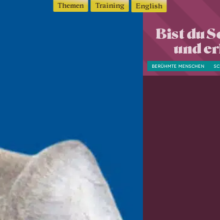
Themen
Training
English
Bist du 
und er
BERÜHMTE MENSCHEN
S