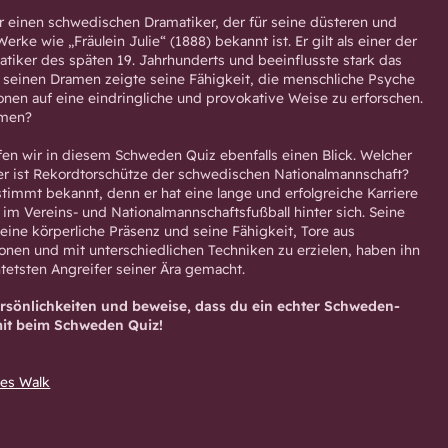
 einen schwedischen Dramatiker, der für seine düsteren und
erke wie „Fräulein Julie“ (1888) bekannt ist. Er gilt als einer der
iker des späten 19. Jahrhunderts und beeinflusste stark das
 seinen Dramen zeigte seine Fähigkeit, die menschliche Psyche
onen auf eine eindringliche und provokative Weise zu erforschen.
amen?
en wir in diesem Schweden Quiz ebenfalls einen Blick. Welcher
er ist Rekordtorschütze der schwedischen Nationalmannschaft?
stimmt bekannt, denn er hat eine lange und erfolgreiche Karriere
im Vereins- und Nationalmannschaftsfußball hinter sich. Seine
eine körperliche Präsenz und seine Fähigkeit, Tore aus
onen und mit unterschiedlichen Techniken zu erzielen, haben ihn
tetsten Angreifer seiner Ära gemacht.
rsönlichkeiten und beweise, dass du ein echter Schweden-
mit beim Schweden Quiz!
nes Walk