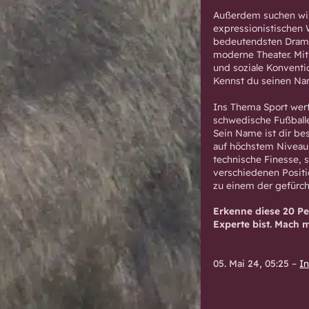
Außerdem suchen wir
expressionistischen W
bedeutendsten Dramat
moderne Theater. Mit
und soziale Konventi
Kennst du seinen N
Ins Thema Sport werf
schwedische Fußball
Sein Name ist dir be
auf höchstem Niveau 
technische Finesse, s
verschiedenen Positi
zu einem der gefürch
Erkenne diese 20 Pe
Experte bist. Mach 
05. Mai 24, 05:25
–
I