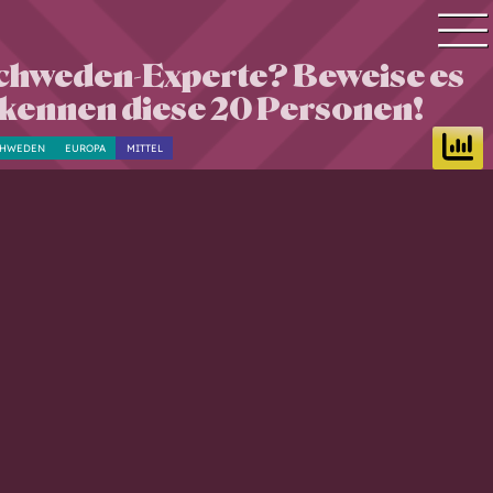
Schweden-Experte? Beweise es
Quiz Suche
kennen diese 20 Personen!
Quiz Themen
CHWEDEN
EUROPA
MITTEL
Quiz Training
Zeit Quiz
Schwierigkeitsgrad
Antworten
Alle Bestenlisten
Offline Quiz
Anmelden