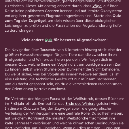
unterstreicht die Notwendigkeit, grenzübergreifende Schutzgebiete
zu erhalten. Dieser Aktionstag erinnert daran, dass
Vögel
auf ihrer
Reise keine politischen Grenzen kennen und auf intakte Ökosysteme
entlang ihrer gesamten Flugroute angewiesen sind. Starte das
Quiz
zum Tag der Zugvögel
, um dein Wissen über diese biologischen
Leistungen zu prüfen und die Faszination der Vogelwanderung tiefer
zu durchdringen.
Viele andere
Quiz
für besseres Allgemeinwissen!
Die Navigation über Tausende von Kilometern hinweg stellt eine der
größten Herausforderungen für jene Tiere dar, die zwischen ihren
Brutgebieten und Winterquartieren pendeln. Wir fragen dich in
diesem Quiz, welche Sinne ein Vogel nutzt, um punktgenau sein Ziel
zu finden, selbst wenn Stürme oder Dunkelheit die Sicht behindern.
Du weißt sicher, was bei Vögeln als innerer Wegweiser dient. Es ist
eine Leistung, die technische Geräte oft nur mühsam nachahmen,
und du darfst gespannt sein, ob du die verschiedenen Mechanismen
der Orientierung korrekt zuordnest.
Ein Vertreter der hiesigen Fauna ist der Weißstorch, dessen Rückkehr
im Frühjahr oft als Symbol für das
Ende des Winters
gefeiert wird.
In diesem Quiz zum Tag der Zugvögel spielt die geografische
Verteilung der Winterquartiere eine zentrale Rolle. Du solltest wissen,
auf welchem Kontinent die meisten Weißstörche traditionell ihre
kalte Jahreszeit verbringen und welche klimatischen Bedingungen sie
dort vorfinden, um zu überleben. Wenn du dich mit den Flugrouten