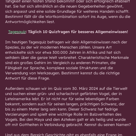
Tätigkeit einen festen Stand bekommt oder sich erfolgreich etabliert
hat. Sie hat sich allmählich an die neuen Gegebenheiten gewöhnt,
sich anpasst und eine solide Grundlage für weiteres Handeln schafft.
Bestimmt fällt dir die Wortkombination sofort ins Auge, wenn du die
Antwortmöglichkeiten liest.
Tagesquiz
: Täglich 10 Quizfragen für besseres Allgemeinwissen!
Im heutigen Tagesquiz befragen wir dein Allgemeinwissen nach der
Spezies, zu der wir modernen Menschen zählen. Unsere Art
entwickelte sich vor etwa 300.000 Jahren in Afrika und hat sich
seitdem über die ganze Welt verbreitet. Charakteristische Merkmale
sind ein großes Gehirn im Vergleich zu anderen Primaten, die
Fähigkeit zur Sprache, komplexe soziale Strukturen und die
Verwendung von Werkzeugen. Bestimmt kennst du die richtige
Antwort für diese Frage.
Außerdem schauen wir im Quiz vom 30. März 2024 auf die Tierwelt
und suchen einen grün- und scharlachrot gefärbten Vogel, der in
Lateinamerika lebt. Er ist nicht nur für seine lebendigen Farben
bekannt, sondern auch für seinen langen, prächtigen Schwanz, der
bis zu einem Meter lang sein kann. Dieser Schwanz hat fedrige
Verzierungen und spielt eine wichtige Rolle im Balzverhalten des
Vogels. Bei den Maya und den Azteken galt er als heilig und wurde
oft mit Gottheiten in Verbindung gebracht. Kennst du seinen Namen?
Und aus dem Bereich Geschichte gibt es ebenfalls eine Frage im