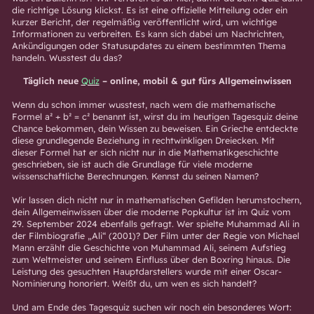
die richtige Lösung klickst. Es ist eine offizielle Mitteilung oder ein
kurzer Bericht, der regelmäßig veröffentlicht wird, um wichtige
Informationen zu verbreiten. Es kann sich dabei um Nachrichten,
Ankündigungen oder Statusupdates zu einem bestimmten Thema
handeln. Wusstest du das?
Täglich neue
Quiz
– online, mobil & gut fürs Allgemeinwissen
Wenn du schon immer wusstest, nach wem die mathematische
Formel a² + b² = c² benannt ist, wirst du im heutigen Tagesquiz deine
Chance bekommen, dein Wissen zu beweisen. Ein Grieche entdeckte
diese grundlegende Beziehung in rechtwinkligen Dreiecken. Mit
dieser Formel hat er sich nicht nur in die Mathematikgeschichte
geschrieben, sie ist auch die Grundlage für viele moderne
wissenschaftliche Berechnungen. Kennst du seinen Namen?
Wir lassen dich nicht nur in mathematischen Gefilden herumstochern,
dein Allgemeinwissen über die moderne Popkultur ist im Quiz vom
29. September 2024 ebenfalls gefragt. Wer spielte Muhammad Ali in
der Filmbiografie „Ali“ (2001)? Der Film unter der Regie von Michael
Mann erzählt die Geschichte von Muhammad Ali, seinem Aufstieg
zum Weltmeister und seinem Einfluss über den Boxring hinaus. Die
Leistung des gesuchten Hauptdarstellers wurde mit einer Oscar-
Nominierung honoriert. Weißt du, um wen es sich handelt?
Und am Ende des Tagesquiz suchen wir noch ein besonderes Wort: