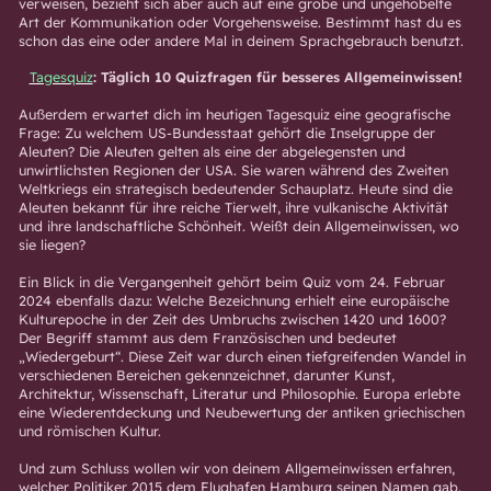
verweisen, bezieht sich aber auch auf eine grobe und ungehobelte
Art der Kommunikation oder Vorgehensweise. Bestimmt hast du es
schon das eine oder andere Mal in deinem Sprachgebrauch benutzt.
Tagesquiz
: Täglich 10 Quizfragen für besseres Allgemeinwissen!
Außerdem erwartet dich im heutigen Tagesquiz eine geografische
Frage: Zu welchem US-Bundesstaat gehört die Inselgruppe der
Aleuten? Die Aleuten gelten als eine der abgelegensten und
unwirtlichsten Regionen der USA. Sie waren während des Zweiten
Weltkriegs ein strategisch bedeutender Schauplatz. Heute sind die
Aleuten bekannt für ihre reiche Tierwelt, ihre vulkanische Aktivität
und ihre landschaftliche Schönheit. Weißt dein Allgemeinwissen, wo
sie liegen?
Ein Blick in die Vergangenheit gehört beim Quiz vom 24. Februar
2024 ebenfalls dazu: Welche Bezeichnung erhielt eine europäische
Kulturepoche in der Zeit des Umbruchs zwischen 1420 und 1600?
Der Begriff stammt aus dem Französischen und bedeutet
„Wiedergeburt“. Diese Zeit war durch einen tiefgreifenden Wandel in
verschiedenen Bereichen gekennzeichnet, darunter Kunst,
Architektur, Wissenschaft, Literatur und Philosophie. Europa erlebte
eine Wiederentdeckung und Neubewertung der antiken griechischen
und römischen Kultur.
Und zum Schluss wollen wir von deinem Allgemeinwissen erfahren,
welcher Politiker 2015 dem Flughafen Hamburg seinen Namen gab.