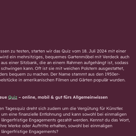
sen zu testen, starten wir das Quiz vom 18. Juli 2024 mit einer
e wird ein mehrsitziges, bequemes Gartenmöbel mit Verdeck auch
 aus einer Sitzbank, die an einem Rahmen aufgehängt ist, sodass
r schwingen kann. Oft ist sie mit weichen Polstern ausgestattet,
nders bequem zu machen. Der Name stammt aus den 1950er-
belstücke in amerikanischen Filmen und Gärten populär wurden.
neue
Quiz
– online, mobil & gut fürs Allgemeinwissen
en Tagesquiz dreht sich zudem um die Vergütung für Künstler.
h um eine finanzielle Entlohnung und kann sowohl bei einmaligen
ür längerfristige Engagements gezahlt werden. Kennst du das Wort,
ihre Werke oder Auftritte erhalten, sowohl bei einmaligen
ür längerfristige Engagements?