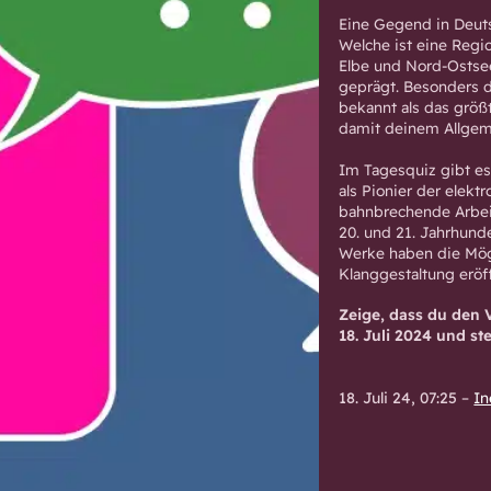
Eine Gegend in Deutsc
Welche ist eine Regi
Elbe und Nord-Ostsee-
geprägt. Besonders d
bekannt als das grö
damit deinem Allgem
Im Tagesquiz gibt es
als Pionier der elekt
bahnbrechende Arbeit
20. und 21. Jahrhund
Werke haben die Mög
Klanggestaltung eröff
Zeige, dass du den 
18. Juli 2024 und st
18. Juli 24, 07:25
–
In