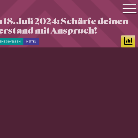
 18. Juli 2024: Schärfe deinen
Quiz Suche
erstand mit Anspruch!
Quiz Themen
EMEINWISSEN
MITTEL
Quiz Training
Zeit Quiz
Schwierigkeitsgrad
Antworten
Alle Bestenlisten
Offline Quiz
Anmelden