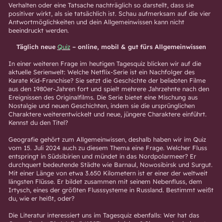
Verhalten oder eine Tatsache nachträglich so darstellt, dass sie
positiver wirkt, als sie tatsächlich ist. Schau aufmerksam auf die vier
Antwortmöglichkeiten und dein Allgemeinwissen kann nicht
beeindruckt werden.
Täglich neue
Quiz
– online, mobil & gut fürs Allgemeinwissen
In einer weiteren Frage im heutigen Tagesquiz blicken wir auf die
aktuelle Serienwelt: Welche Netflix-Serie ist ein Nachfolger des
Karate Kid-Franchise? Sie setzt die Geschichte der beliebten Filme
aus den 1980er-Jahren fort und spielt mehrere Jahrzehnte nach den
Ereignissen des Originalfilms. Die Serie bietet eine Mischung aus
Nostalgie und neuen Geschichten, indem sie die ursprünglichen
Charaktere weiterentwickelt und neue, jüngere Charaktere einführt.
Kennst du den Titel?
Geografie gehört zum Allgemeinwissen, deshalb haben wir im Quiz
vom 15. Juli 2024 auch zu diesem Thema eine Frage. Welcher Fluss
entspringt in Südsibirien und mündet in das Nordpolarmeer? Er
durchquert bedeutende Städte wie Barnaul, Nowosibirsk und Surgut.
Mit einer Länge von etwa 3.650 Kilometern ist er einer der weltweit
längsten Flüsse. Er bildet zusammen mit seinem Nebenfluss, dem
Irtysch, eines der größten Flusssysteme in Russland. Bestimmt weißt
du, wie er heißt, oder?
Die Literatur interessiert uns im Tagesquiz ebenfalls: Wer hat das