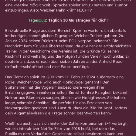
eine kreative Möglichkeit, Sprache spielerisch zu nutzen und Humor
einzubringen. Also: Welcher Hahn kräht NICHT?
Tagesquiz
: Täglich 10 Quizfragen für dich!
Eine aktuelle Frage aus dem Bereich Sport erwartet dich ebenfalls
im heutigen, sonntäglichen Tagesquiz: Welcher Trainer gab am 26.
Januar 2024 seinen Rücktritt beim FC Liverpool bekannt? Die
Nachricht kam für viele überraschend, da er einer der erfolgreichsten
Trainer in der Geschichte des Vereins ist. Die Gründe für seinen
Rücktritt sind vielfältig und die Folgen für den Verein noch unklar. Er
deutete an, dass er nach über sieben Jahren an der Anfield Road
einfach erschöpft sei und eine Pause benötigt.
Das Tierreich spielt im Quiz vom 11. Februar 2024 außerdem eine
Rolle: Welcher Vogel wird auch Honigvogel genannt? Den
Spitznamen hat die Vogelart insbesondere wegen ihrer
Ernährungsgewohnheiten erhalten. Sie ist für ihre Fähigkeit bekannt,
Nektar aus Blumen zu saugen, ähnlich wie Honigfresser. Sie haben
lange, schmale Schnäbel, die perfekt für das Erreichen von
Nektarquellen geeignet sind. Hast du dazu ein Bild im Kopf, sodass
dein Allgemeinwissen die Frage schnell beantworten kann?
Weißt du auch, was sich hinter der Zahlenkombination 8×4 verbirgt,
wie ein interaktiver Netflix-Film von 2018 heißt, bei dem das
Publikum den Verlauf der Geschichte selbst bestimmen kann und