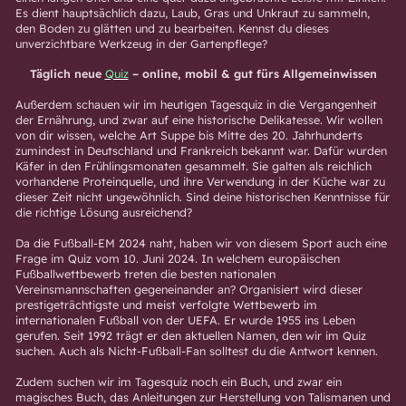
Es dient hauptsächlich dazu, Laub, Gras und Unkraut zu sammeln,
den Boden zu glätten und zu bearbeiten. Kennst du dieses
unverzichtbare Werkzeug in der Gartenpflege?
Täglich neue
Quiz
– online, mobil & gut fürs Allgemeinwissen
Außerdem schauen wir im heutigen Tagesquiz in die Vergangenheit
der Ernährung, und zwar auf eine historische Delikatesse. Wir wollen
von dir wissen, welche Art Suppe bis Mitte des 20. Jahrhunderts
zumindest in Deutschland und Frankreich bekannt war. Dafür wurden
Käfer in den Frühlingsmonaten gesammelt. Sie galten als reichlich
vorhandene Proteinquelle, und ihre Verwendung in der Küche war zu
dieser Zeit nicht ungewöhnlich. Sind deine historischen Kenntnisse für
die richtige Lösung ausreichend?
Da die Fußball-EM 2024 naht, haben wir von diesem Sport auch eine
Frage im Quiz vom 10. Juni 2024. In welchem ​​europäischen
Fußballwettbewerb treten die besten nationalen
Vereinsmannschaften gegeneinander an? Organisiert wird dieser
prestigeträchtigste und meist verfolgte Wettbewerb im
internationalen Fußball von der UEFA. Er wurde 1955 ins Leben
gerufen. Seit 1992 trägt er den aktuellen Namen, den wir im Quiz
suchen. Auch als Nicht-Fußball-Fan solltest du die Antwort kennen.
Zudem suchen wir im Tagesquiz noch ein Buch, und zwar ein
magisches Buch, das Anleitungen zur Herstellung von Talismanen und