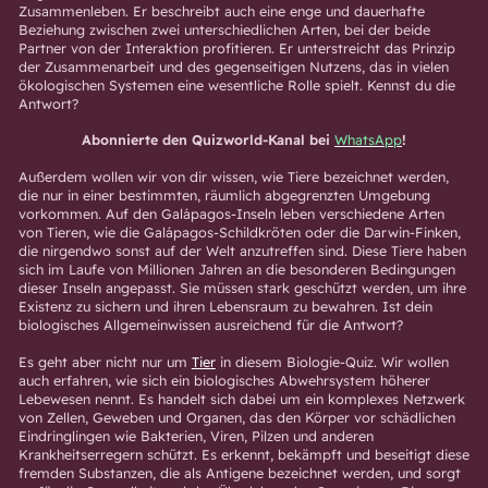
Zusammenleben. Er beschreibt auch eine enge und dauerhafte
Beziehung zwischen zwei unterschiedlichen Arten, bei der beide
Partner von der Interaktion profitieren. Er unterstreicht das Prinzip
der Zusammenarbeit und des gegenseitigen Nutzens, das in vielen
ökologischen Systemen eine wesentliche Rolle spielt. Kennst du die
Antwort?
Abonnierte den Quizworld-Kanal bei
WhatsApp
!
Außerdem wollen wir von dir wissen, wie Tiere bezeichnet werden,
die nur in einer bestimmten, räumlich abgegrenzten Umgebung
vorkommen. Auf den Galápagos-Inseln leben verschiedene Arten
von Tieren, wie die Galápagos-Schildkröten oder die Darwin-Finken,
die nirgendwo sonst auf der Welt anzutreffen sind. Diese Tiere haben
sich im Laufe von Millionen Jahren an die besonderen Bedingungen
dieser Inseln angepasst. Sie müssen stark geschützt werden, um ihre
Existenz zu sichern und ihren Lebensraum zu bewahren. Ist dein
biologisches Allgemeinwissen ausreichend für die Antwort?
Es geht aber nicht nur um
Tier
in diesem Biologie-Quiz. Wir wollen
auch erfahren, wie sich ein biologisches Abwehrsystem höherer
Lebewesen nennt. Es handelt sich dabei um ein komplexes Netzwerk
von Zellen, Geweben und Organen, das den Körper vor schädlichen
Eindringlingen wie Bakterien, Viren, Pilzen und anderen
Krankheitserregern schützt. Es erkennt, bekämpft und beseitigt diese
fremden Substanzen, die als Antigene bezeichnet werden, und sorgt