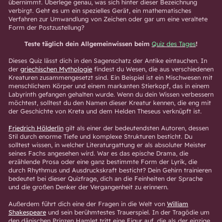
übernimmt. Überlege genau, was sich hinter dieser Bezeichnung
verbirgt. Geht es um ein spezielles Gerät, ein mathematisches
Verfahren zur Umwandlung von Zeichen oder gar um eine veraltete
Form der Postzustellung?
Teste täglich dein Allgemeinwissen beim
Quiz des Tages
!
Dieses Quiz lässt dich in den Sagenschatz der Antike eintauchen. In
der
griechischen Mythologie
findest du Wesen, die aus verschiedenen
Kreaturen zusammengesetzt sind. Ein Beispiel ist ein Mischwesen mit
menschlichem Körper und einem markanten Stierkopf, das in einem
Labyrinth gefangen gehalten wurde. Wenn du dein Wissen verbessern
möchtest, solltest du den Namen dieser Kreatur kennen, die eng mit
der Geschichte von Kreta und dem Helden Theseus verknüpft ist.
Friedrich Hölderlin
gilt als einer der bedeutendsten Autoren, dessen
Stil durch enorme Tiefe und komplexe Strukturen besticht. Du
solltest wissen, in welcher Literaturgattung er als absoluter Meister
seines Fachs angesehen wird. War es das epische Drama, die
erzählende Prosa oder eine ganz bestimmte Form der Lyrik, die
durch Rhythmus und Ausdruckskraft besticht? Dein Gehirn trainieren
bedeutet bei dieser Quizfrage, dich an die Feinheiten der Sprache
und die großen Denker der Vergangenheit zu erinnern.
Außerdem führt dich eine der Fragen in die Welt von
William
Shakespeare
und sein berühmtestes Trauerspiel. In der Tragödie um
den dänischen Prinzen Hamlet tritt eine Figur auf, die als der einzige