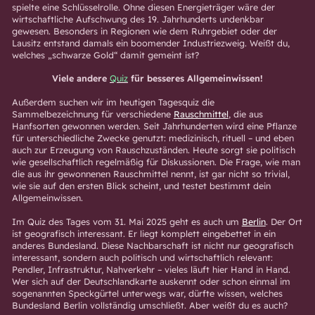
spielte eine Schlüsselrolle. Ohne diesen Energieträger wäre der
wirtschaftliche Aufschwung des 19. Jahrhunderts undenkbar
gewesen. Besonders in Regionen wie dem Ruhrgebiet oder der
Lausitz entstand damals ein boomender Industriezweig. Weißt du,
welches „schwarze Gold“ damit gemeint ist?
Viele andere
Quiz
für besseres Allgemeinwissen!
Außerdem suchen wir im heutigen Tagesquiz die
Sammelbezeichnung für verschiedene
Rauschmittel
, die aus
Hanfsorten gewonnen werden. Seit Jahrhunderten wird eine Pflanze
für unterschiedliche Zwecke genutzt: medizinisch, rituell – und eben
auch zur Erzeugung von Rauschzuständen. Heute sorgt sie politisch
wie gesellschaftlich regelmäßig für Diskussionen. Die Frage, wie man
die aus ihr gewonnenen Rauschmittel nennt, ist gar nicht so trivial,
wie sie auf den ersten Blick scheint, und testet bestimmt dein
Allgemeinwissen.
Im Quiz des Tages vom 31. Mai 2025 geht es auch um
Berlin
. Der Ort
ist geografisch interessant. Er liegt komplett eingebettet in ein
anderes Bundesland. Diese Nachbarschaft ist nicht nur geografisch
interessant, sondern auch politisch und wirtschaftlich relevant:
Pendler, Infrastruktur, Nahverkehr – vieles läuft hier Hand in Hand.
Wer sich auf der Deutschlandkarte auskennt oder schon einmal im
sogenannten Speckgürtel unterwegs war, dürfte wissen, welches
Bundesland Berlin vollständig umschließt. Aber weißt du es auch?