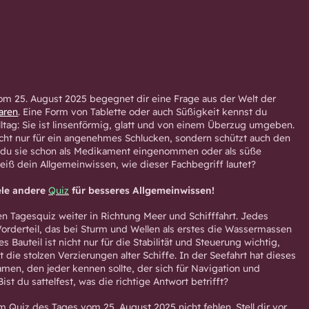
m 25. August 2025 begegnet dir eine Frage aus der Welt der
aren
. Eine Form von Tablette oder auch Süßigkeit kennst du
tag: Sie ist linsenförmig, glatt und von einem Überzug umgeben.
cht nur für ein angenehmes Schlucken, sondern schützt auch den
ast du sie schon als Medikament eingenommen oder als süße
eiß dein Allgemeinwissen, wie dieser Fachbegriff lautet?
ele andere
Quiz
für besseres Allgemeinwissen!
n Tagesquiz weiter in Richtung Meer und Schifffahrt. Jedes
Vorderteil, das bei Sturm und Wellen als erstes die Wassermassen
s Bauteil ist nicht nur für die Stabilität und Steuerung wichtig,
t die stolzen Verzierungen alter Schiffe. In der Seefahrt hat dieses
amen, den jeder kennen sollte, der sich für Navigation und
Bist du sattelfest, was die richtige Antwort betrifft?
m Quiz des Tages vom 25. August 2025 nicht fehlen. Stell dir vor,