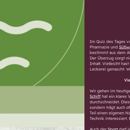
Im Quiz des Tages vo
Pharmazie und
Süßw
bestimmt aus dem All
Der Überzug sorgt ni
Inhalt. Vielleicht h
Leckerei genascht. W
Vi
Wir gehen im heutige
Schiff
hat ein klares 
durchschneidet. Diese
sondern trägt auch of
Teil einen eigenen N
Technik interessiert. 
Auch der
Sport
darf i