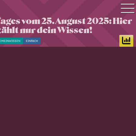
Tages vom 25. August 2025: Hier
Quiz Suche
zählt nur dein Wissen!
Quiz Themen
EMEINWISSEN
EINFACH
Quiz Training
Zeit Quiz
Schwierigkeitsgrad
Antworten
Alle Bestenlisten
Offline Quiz
Anmelden