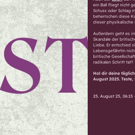
ein Ball fliegt nicht
Schuss oder Schlag m
beherrschen diese Ku
dieser physikalische 
Außerdem geht es im
Skandale der britisc
Liebe. Er entschied s
Lebensgefährtin nicht
britische Gesellscha
radikalen Schritt tat?
Hol dir deine tägli
August 2025. Teste, w
25. August 25, 06:15