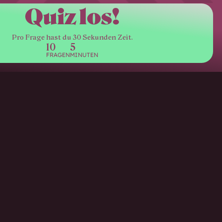
Quiz los!
Pro Frage hast du 30 Sekunden Zeit.
10
5
FRAGEN
MINUTEN